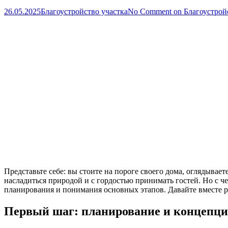
26.05.2025
Благоустройство участка
No Comment
on Благоустройс
Представьте себе: вы стоите на пороге своего дома, оглядывае
насладиться природой и с гордостью принимать гостей. Но с че
планирования и понимания основных этапов. Давайте вместе раз
Первый шаг: планирование и концепц