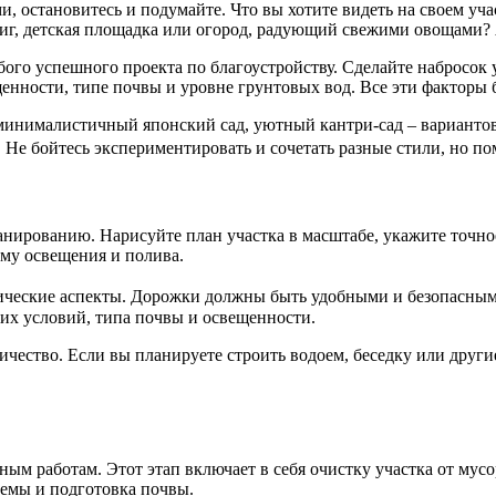
ами, остановитесь и подумайте. Что вы хотите видеть на своем 
ниг, детская площадка или огород, радующий свежими овощами? 
ого успешного проекта по благоустройству. Сделайте набросок 
щенности, типе почвы и уровне грунтовых вод. Все эти факторы 
 минималистичный японский сад, уютный кантри-сад – вариантов
 Не бойтесь экспериментировать и сочетать разные стили, но 
анированию. Нарисуйте план участка в масштабе, укажите точно
ему освещения и полива.
рактические аспекты. Дорожки должны быть удобными и безопасн
их условий, типа почвы и освещенности.
ричество. Если вы планируете строить водоем, беседку или друг
ным работам. Этот этап включает в себя очистку участка от мусо
темы и подготовка почвы.