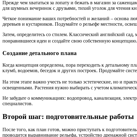
Прежде чем хвататься за лопату и бежать в магазин за саженц
для шумных вечеринок с друзьями, тихий уголок для чтения к
Четкое понимание ваших потребностей и желаний – основа люб
деревьев и кустарников. Подумайте о рельефе местности, осве
Затем, определитесь со стилем. Классический английский сад,
понравившиеся идеи и создайте свою собственную концепцию.
Создание детального плана
Когда концепция определена, пора переходить к детальному пл
клумб, водоемов, беседок и других построек. Продумайте сист
На этом этапе важно учесть не только эстетические, но и п
освещенными. Растения нужно выбирать с учетом климатическ
Не забудьте о коммуникациях: водопровод, канализация, элект
специалистов.
Второй шаг: подготовительные работы
После того, как план готов, можно приступать к подготовитель
проводится выравнивание рельефа, устройство дренажной сис