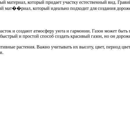
й материал, который придает участку естественный вид. Гравий
ный мат��риал, который идеально подходит для создания дороже
часток и создают атмосферу уюта и гармонии. Газон может быт
 быстрый и простой способ создать красивый газон, но он дорож
ивные растения. Важно учитывать их высоту, цвет, период цве
и.