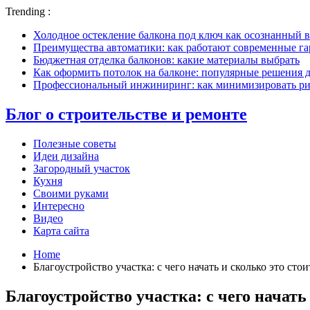
Trending :
Холодное остекление балкона под ключ как осознанный в
Преимущества автоматики: как работают современные г
Бюджетная отделка балконов: какие материалы выбрать
Как оформить потолок на балконе: популярные решения 
Профессиональный инжиниринг: как минимизировать рис
Блог о строительстве и ремонте
Полезные советы
Идеи дизайна
Загородный участок
Кухня
Своими руками
Интересно
Видео
Карта сайта
Home
Благоустройство участка: с чего начать и сколько это стои
Благоустройство участка: с чего начать