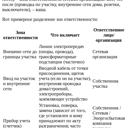
после (проводка по участку, внутренние сети дома, розетки,
выключатели), – ваша.
Вот примерное разделение зон ответственности:
Ответственное
Зона
Что включает
лицо/
ответственности
организация
Линии электропередач
Внешние сети до
(опоры, провода),
Сетевая
границы участка
трансформаторные
организация
подстанции (частично)
Вводной кабель от точки
присоединения, щиток
Ввод на участок
учета (если он на участке),
Собственник
и внутренние
внутренняя проводка
участка
сети
дома/строений,
электроприборы,
заземляющее устройство
Установка, поверка,
Собственник /
замена (зависит от того,
Сетевая /
где установлен и кому
Энергосбытовая
Прибор учета
принадлежит по акту
компания
(счетчик)
разграничения; часто