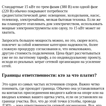
Стандартные 15 кВт по трем фазам (380 В) или одной фазе
(220 В) обычно покрывают потребности
среднестатистической дачи: освещение, холодильник, насос,
телевизор, электрочайник, мелкая бытовая техника. Если же
вы планируете отапливать дом электричеством, использовать
мощные электроинструменты или сауну, то 15 кВт может не
хватить.
Запросить большую мощность можно, но это, скорее всего,
повлечет за собой изменение категории надежности, более
сложную процедуру согласования и, что немаловажно,
другую стоимость подключения. Цена будет рассчитываться
уже не по льготному тарифу, а по индивидуальному проекту,
исходя из реальных затрат сетевой организации на усиление
сетей.
Границы ответственности: кто за что платит?
Это один из самых частых источников споров. Важно четко
понимать, где проходит граница. Обычно она устанавливается
на контактах присоединения вводного кабеля на опоре или на
вводных клеммах вашего щитка учета, если он установлен на
границе участка. Все, что до этой точки (столбы, провода
ЛЭП), – зона ответственности сетевой организации. Все, что