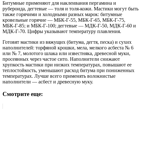
Битумные применяют для наклеивания пергамина и
рубероида, дегтевые — толя и толя-кожи. Мастики могут быть
также горячими и холодными разных марок: битумные
кровельные горячие — МБК-Г-55, МБК-Г-65, МБК-Г-75,
МБК-Г-85; и МБК-Г-100; дегтевые — МДК-Г-50, МДК-Г-60 и
МДК-Г-70. Цифры указывают температуру плавления.
Готовят мастики из вяжущих (битума, дегтя, песка) и сухих
наполнителей: торфяной крошки, мела, мелкого асбеста № 6
или № 7, молотого шлака или известняка, древесной муки,
просеянных через частое сито. Наполнители снижают
хрупкость мастики при низких температурах, повышают ее
теплостойкость, уменьшают расход битума при пониженных
температурах. Лучше всего применять волокнистые
наполнители — асбест и древесную муку.
Смотрите еще: