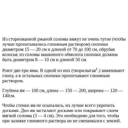
Из сторнованной ржаной соломы вяжут не очень тугие (чтобы
лучше пропитывались глиняным раствором) снопики
диаметром 15 — 20 см и длиной от 70 до 100 см, обрубая
колосья; из соломы машинного обмолота снопики должны
быть диаметром 8 — 10 см и длиной 50 см.
1
Роют две-три ямы. В одной из них (творилыгая
.) замачивают
глину, а в остальных снопики пропитывают глиняным
раствором.
Глубина ям — 100 см, длина — 150 — 200, ширина — 120 —
140см.
Чтобы стенки ям не осыпались, их лучше всего укрепить
досками. Дно ям застилают досками или покрывают слоем
мягкой соломы (3 — 4 см). Это необходимо для того, чтобы
при заливке глиняного раствора он не смешивался с землей.