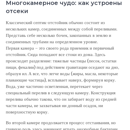
Многокамерное чудо: как устроены
отсеки
Классический септик-отстойник обычно состоит из
нескольких камер, соединенных между собой переливами.
Представь себе несколько бочек, закопанных в землю и
соединенных трубами на определенном уровне.
Первая камера – это своего рода приемник и первичный
отстойник. Сюда попадают все стоки из дома. Здесь
происходит разделение: тяжелые частицы (песок, остатки
пищи, фекалии) под действием гравитации оседают на дно,
образуя ил. А все, что легче воды (жиры, масла, некоторые
плавающие частицы), всплывает наверх, формируя корку.
Вода, уже частично осветленная, перетекает через
специальный перелив в следующую камеру. Конструкция
перелива обычно такова, что он забирает воду из средней
части камеры, не захватывая ни донный осадок, ни
поверхностную корку.
Во второй камере продолжается процесс отстаивания, но
главную роль здесь начинают играть анаэробные бактерии.