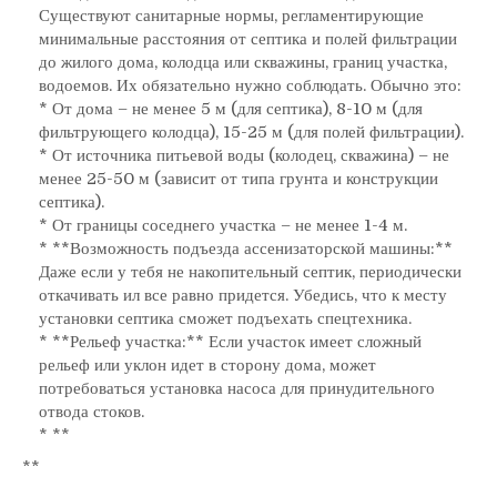
Существуют санитарные нормы, регламентирующие
минимальные расстояния от септика и полей фильтрации
до жилого дома, колодца или скважины, границ участка,
водоемов. Их обязательно нужно соблюдать. Обычно это:
* От дома – не менее 5 м (для септика), 8-10 м (для
фильтрующего колодца), 15-25 м (для полей фильтрации).
* От источника питьевой воды (колодец, скважина) – не
менее 25-50 м (зависит от типа грунта и конструкции
септика).
* От границы соседнего участка – не менее 1-4 м.
* **Возможность подъезда ассенизаторской машины:**
Даже если у тебя не накопительный септик, периодически
откачивать ил все равно придется. Убедись, что к месту
установки септика сможет подъехать спецтехника.
* **Рельеф участка:** Если участок имеет сложный
рельеф или уклон идет в сторону дома, может
потребоваться установка насоса для принудительного
отвода стоков.
* **
**