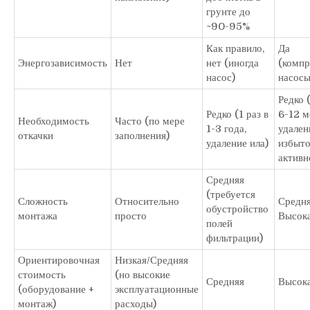
грунте до
~90-95%
Как правило,
Да
Энергозависимость
Нет
нет (иногда
(компр
насос)
насосы
Редко (
Редко (1 раз в
6-12 ме
Необходимость
Часто (по мере
1-3 года,
удален
откачки
заполнения)
удаление ила)
избыт
активн
Средняя
(требуется
Сложность
Относительно
Средня
обустройство
монтажа
просто
Высок
полей
фильтрации)
Ориентировочная
Низкая/Средняя
стоимость
(но высокие
Средняя
Высок
(оборудование +
эксплуатационные
монтаж)
расходы)