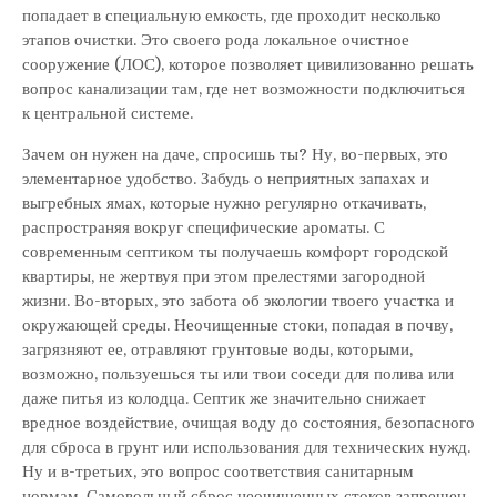
попадает в специальную емкость, где проходит несколько
этапов очистки. Это своего рода локальное очистное
сооружение (ЛОС), которое позволяет цивилизованно решать
вопрос канализации там, где нет возможности подключиться
к центральной системе.
Зачем он нужен на даче, спросишь ты? Ну, во-первых, это
элементарное удобство. Забудь о неприятных запахах и
выгребных ямах, которые нужно регулярно откачивать,
распространяя вокруг специфические ароматы. С
современным септиком ты получаешь комфорт городской
квартиры, не жертвуя при этом прелестями загородной
жизни. Во-вторых, это забота об экологии твоего участка и
окружающей среды. Неочищенные стоки, попадая в почву,
загрязняют ее, отравляют грунтовые воды, которыми,
возможно, пользуешься ты или твои соседи для полива или
даже питья из колодца. Септик же значительно снижает
вредное воздействие, очищая воду до состояния, безопасного
для сброса в грунт или использования для технических нужд.
Ну и в-третьих, это вопрос соответствия санитарным
нормам. Самовольный сброс неочищенных стоков запрещен,