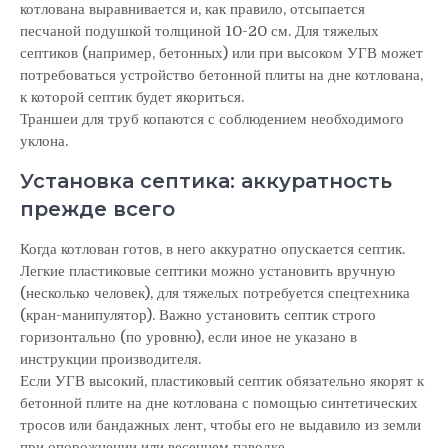
котлована выравнивается и, как правило, отсыпается
песчаной подушкой толщиной 10-20 см. Для тяжелых
септиков (например, бетонных) или при высоком УГВ может
потребоваться устройство бетонной плиты на дне котлована,
к которой септик будет якориться.
Траншеи для труб копаются с соблюдением необходимого
уклона.
Установка септика: аккуратность
прежде всего
Когда котлован готов, в него аккуратно опускается септик.
Легкие пластиковые септики можно установить вручную
(несколько человек), для тяжелых потребуется спецтехника
(кран-манипулятор). Важно установить септик строго
горизонтально (по уровню), если иное не указано в
инструкции производителя.
Если УГВ высокий, пластиковый септик обязательно якорят к
бетонной плите на дне котлована с помощью синтетических
тросов или бандажных лент, чтобы его не выдавило из земли
при опорожнении или весеннем паводке.