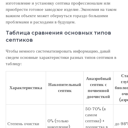
изготовление и установку септика профессионалам или
приобрести готовое заводское изделие. Экономия на таком
важном объекте может обернуться гораздо большими
проблемами и расходами в будущем.
Таблица сравнения основных типов
септиков
Чтобы немного систематизировать информацию, давай
сведем основные характеристики разных типов септиков в
таблицу:
Ст
Анаэробный
глу
Накопительный
септик с
Характеристика
биоло
септик
почвенной
оч
доочисткой
(аэр
50-70% (в
самом
0% (только
септике) +
Степень очистки
до 98
накопление)
доочистка в