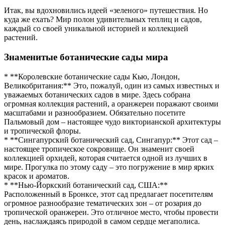
Итак, вы вдохновились идеей «зеленого» путешествия. Но
куда же ехать? Мир полон удивительных теплиц и садов,
каждый со своей уникальной историей и коллекцией
растений.
Знаменитые ботанические сады мира
* **Королевские ботанические сады Кью, Лондон,
Великобритания:** Это, пожалуй, один из самых известных и
уважаемых ботанических садов в мире. Здесь собрана
огромная коллекция растений, а оранжереи поражают своими
масштабами и разнообразием. Обязательно посетите
Пальмовый дом – настоящее чудо викторианской архитектуры
и тропической флоры.
* **Сингапурский ботанический сад, Сингапур:** Этот сад –
настоящее тропическое сокровище. Он знаменит своей
коллекцией орхидей, которая считается одной из лучших в
мире. Прогулка по этому саду – это погружение в мир ярких
красок и ароматов.
* **Нью-Йоркский ботанический сад, США:**
Расположенный в Бронксе, этот сад предлагает посетителям
огромное разнообразие тематических зон – от розария до
тропической оранжереи. Это отличное место, чтобы провести
день, наслаждаясь природой в самом сердце мегаполиса.