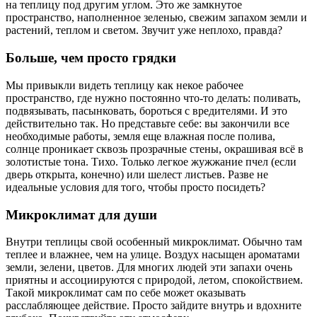
на теплицу под другим углом. Это же замкнутое
пространство, наполненное зеленью, свежим запахом земли и
растений, теплом и светом. Звучит уже неплохо, правда?
Больше, чем просто грядки
Мы привыкли видеть теплицу как некое рабочее
пространство, где нужно постоянно что-то делать: поливать,
подвязывать, пасынковать, бороться с вредителями. И это
действительно так. Но представьте себе: вы закончили все
необходимые работы, земля еще влажная после полива,
солнце проникает сквозь прозрачные стены, окрашивая всё в
золотистые тона. Тихо. Только легкое жужжание пчел (если
дверь открыта, конечно) или шелест листьев. Разве не
идеальные условия для того, чтобы просто посидеть?
Микроклимат для души
Внутри теплицы свой особенный микроклимат. Обычно там
теплее и влажнее, чем на улице. Воздух насыщен ароматами
земли, зелени, цветов. Для многих людей эти запахи очень
приятны и ассоциируются с природой, летом, спокойствием.
Такой микроклимат сам по себе может оказывать
расслабляющее действие. Просто зайдите внутрь и вдохните