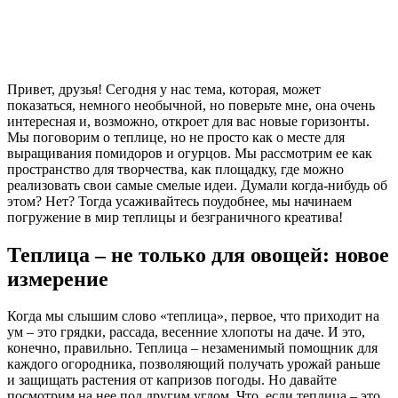
Привет, друзья! Сегодня у нас тема, которая, может
показаться, немного необычной, но поверьте мне, она очень
интересная и, возможно, откроет для вас новые горизонты.
Мы поговорим о теплице, но не просто как о месте для
выращивания помидоров и огурцов. Мы рассмотрим ее как
пространство для творчества, как площадку, где можно
реализовать свои самые смелые идеи. Думали когда-нибудь об
этом? Нет? Тогда усаживайтесь поудобнее, мы начинаем
погружение в мир теплицы и безграничного креатива!
Теплица – не только для овощей: новое
измерение
Когда мы слышим слово «теплица», первое, что приходит на
ум – это грядки, рассада, весенние хлопоты на даче. И это,
конечно, правильно. Теплица – незаменимый помощник для
каждого огородника, позволяющий получать урожай раньше
и защищать растения от капризов погоды. Но давайте
посмотрим на нее под другим углом. Что, если теплица – это