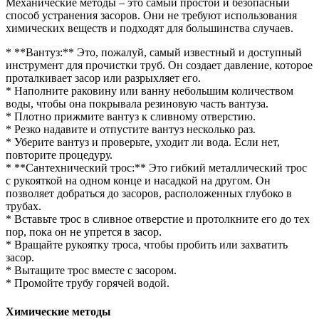
Механические методы – это самый простой и безопасный
способ устранения засоров. Они не требуют использования
химических веществ и подходят для большинства случаев.
* **Вантуз:** Это, пожалуй, самый известный и доступный
инструмент для прочистки труб. Он создает давление, которое
проталкивает засор или разрыхляет его.
* Наполните раковину или ванну небольшим количеством
воды, чтобы она покрывала резиновую часть вантуза.
* Плотно прижмите вантуз к сливному отверстию.
* Резко надавите и отпустите вантуз несколько раз.
* Уберите вантуз и проверьте, уходит ли вода. Если нет,
повторите процедуру.
* **Сантехнический трос:** Это гибкий металлический трос
с рукояткой на одном конце и насадкой на другом. Он
позволяет добраться до засоров, расположенных глубоко в
трубах.
* Вставьте трос в сливное отверстие и протолкните его до тех
пор, пока он не упрется в засор.
* Вращайте рукоятку троса, чтобы пробить или захватить
засор.
* Вытащите трос вместе с засором.
* Промойте трубу горячей водой.
Химические методы