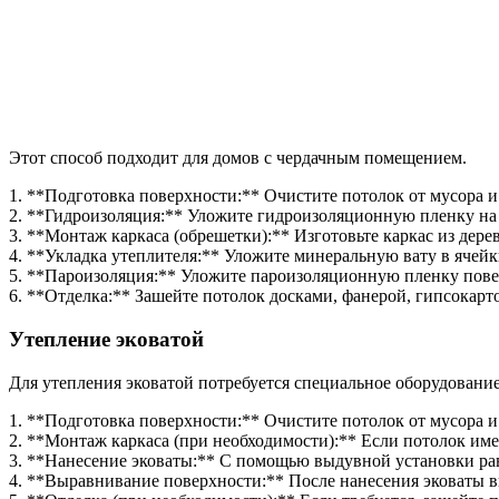
Этот способ подходит для домов с чердачным помещением.
1. **Подготовка поверхности:** Очистите потолок от мусора и
2. **Гидроизоляция:** Уложите гидроизоляционную пленку на п
3. **Монтаж каркаса (обрешетки):** Изготовьте каркас из де
4. **Укладка утеплителя:** Уложите минеральную вату в ячейк
5. **Пароизоляция:** Уложите пароизоляционную пленку поверх
6. **Отделка:** Зашейте потолок досками, фанерой, гипсокар
Утепление эковатой
Для утепления эковатой потребуется специальное оборудование
1. **Подготовка поверхности:** Очистите потолок от мусора и
2. **Монтаж каркаса (при необходимости):** Если потолок им
3. **Нанесение эковаты:** С помощью выдувной установки рав
4. **Выравнивание поверхности:** После нанесения эковаты в