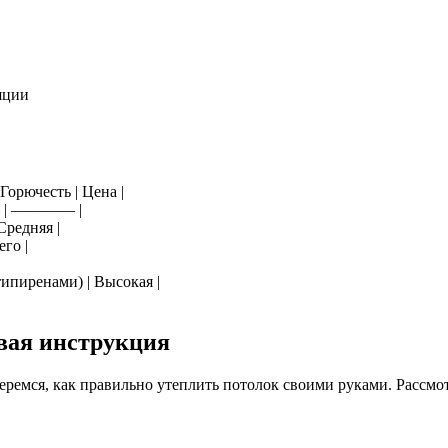
яции
 Горючесть | Цена |
| ———— |
Средняя |
его |
типиренами) | Высокая |
вая инструкция
беремся, как правильно утеплить потолок своими руками. Рассмо