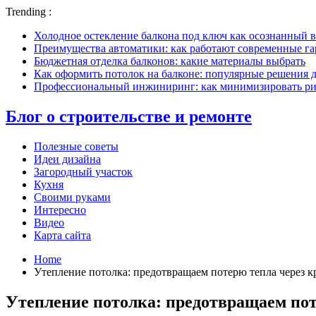
Trending :
Холодное остекление балкона под ключ как осознанный в
Преимущества автоматики: как работают современные г
Бюджетная отделка балконов: какие материалы выбрать
Как оформить потолок на балконе: популярные решения 
Профессиональный инжиниринг: как минимизировать рис
Блог о строительстве и ремонте
Полезные советы
Идеи дизайна
Загородный участок
Кухня
Своими руками
Интересно
Видео
Карта сайта
Home
Утепление потолка: предотвращаем потерю тепла через 
Утепление потолка: предотвращаем по