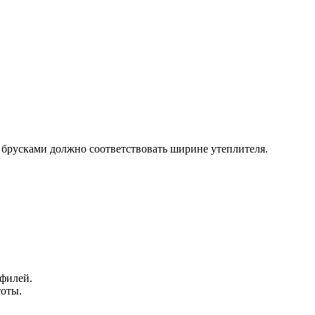
у брусками должно соответствовать ширине утеплителя.
офилей.
тоты.