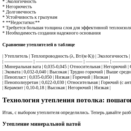
* Экологичность
* Негорючесть
* Долговечность
* Устойчивость к грызунам
* **Недостатки:**
* Требуется большая толщина слоя для эффективной теплоизол
* Необходимость создания надежного основания
Сравнение утеплителей в таблице
| Утеплитель | Теплопроводность (λ, Вт/(м·К)) | Экологичность |
| —————— | —————————— | ————— | ———— 
| Минеральная вата | 0,035-0,045 | Относительная | Негорючий | 
| Эковата | 0,032-0,040 | Высокая | Трудно горючий | Выше средн
| Пенопласт | 0,035-0,050 | Низкая | Горючий | Низкая |
| Пенополиуретан | 0,022-0,030 | Относительная | Горючий (с ан
| Керамзит | 0,10-0,18 | Высокая | Негорючий | Низкая |
Технология утепления потолка: пошаго
Итак, с выбором утеплителя определились. Теперь давайте раз
Утепление минеральной ватой