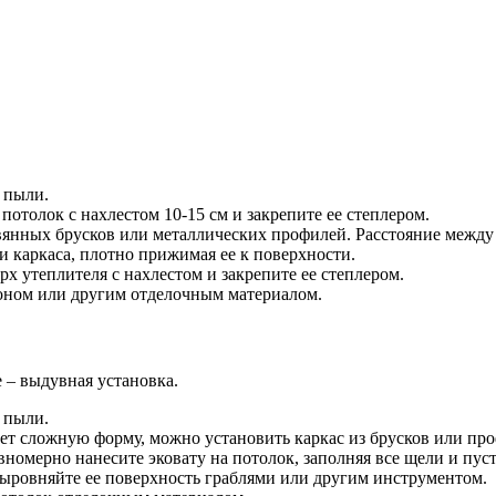
 пыли.
отолок с нахлестом 10-15 см и закрепите ее степлером.
ревянных брусков или металлических профилей. Расстояние межд
и каркаса, плотно прижимая ее к поверхности.
 утеплителя с нахлестом и закрепите ее степлером.
тоном или другим отделочным материалом.
 – выдувная установка.
 пыли.
еет сложную форму, можно установить каркас из брусков или пр
номерно нанесите эковату на потолок, заполняя все щели и пус
ыровняйте ее поверхность граблями или другим инструментом.