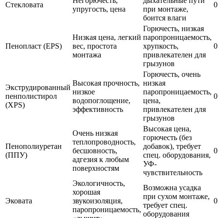
Негорючесть,
дыхательные пути
Стекловата
0
упругость, цена
при монтаже,
боится влаги
Горючесть, низкая
Низкая цена, легкий
паропроницаемость,
Пенопласт (EPS)
вес, простота
хрупкость,
0
монтажа
привлекателен для
грызунов
Горючесть, очень
Высокая прочность,
низкая
Экструдированный
низкое
паропроницаемость,
пенполистирол
0
водопоглощение,
цена,
(XPS)
эффективность
привлекателен для
грызунов
Высокая цена,
Очень низкая
горючесть (без
теплопроводность,
Пенополиуретан
добавок), требует
бесшовность,
0
(ППУ)
спец. оборудования,
адгезия к любым
УФ-
поверхностям
чувствительность
Экологичность,
Возможна усадка
хорошая
при сухом монтаже,
Эковата
звукоизоляция,
0
требует спец.
паропроницаемость,
оборудования