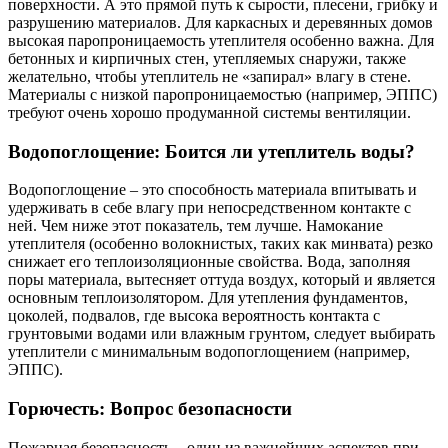
поверхности. А это прямой путь к сырости, плесени, грибку и
разрушению материалов. Для каркасных и деревянных домов
высокая паропроницаемость утеплителя особенно важна. Для
бетонных и кирпичных стен, утепляемых снаружи, также
желательно, чтобы утеплитель не «запирал» влагу в стене.
Материалы с низкой паропроницаемостью (например, ЭППС)
требуют очень хорошо продуманной системы вентиляции.
Водопоглощение: Боится ли утеплитель воды?
Водопоглощение – это способность материала впитывать и
удерживать в себе влагу при непосредственном контакте с
ней. Чем ниже этот показатель, тем лучше. Намокание
утеплителя (особенно волокнистых, таких как минвата) резко
снижает его теплоизоляционные свойства. Вода, заполняя
поры материала, вытесняет оттуда воздух, который и является
основным теплоизолятором. Для утепления фундаментов,
цоколей, подвалов, где высока вероятность контакта с
грунтовыми водами или влажным грунтом, следует выбирать
утеплители с минимальным водопоглощением (например,
ЭППС).
Горючесть: Вопрос безопасности
Пожарная безопасность – один из важнейших аспектов при