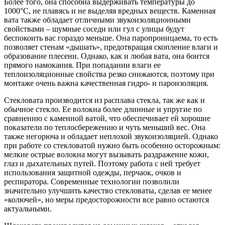
Более того, она способна выдерживать температуры до
1000°C, не плавясь и не выделяя вредных веществ. Каменная
вата также обладает отличными звукоизоляционными
свойствами – шумные соседи или гул с улицы будут
беспокоить вас гораздо меньше. Она паропроницаема, то есть
позволяет стенам «дышать», предотвращая скопление влаги и
образование плесени. Однако, как и любая вата, она боится
прямого намокания. При попадании влаги ее
теплоизоляционные свойства резко снижаются, поэтому при
монтаже очень важна качественная гидро- и пароизоляция.
Стекловата производится из расплава стекла, так же как и
обычное стекло. Ее волокна более длинные и упругие по
сравнению с каменной ватой, что обеспечивает ей хорошие
показатели по теплосбережению и чуть меньший вес. Она
также негорюча и обладает неплохой звукоизоляцией. Однако
при работе со стекловатой нужно быть особенно осторожным:
мелкие острые волокна могут вызывать раздражение кожи,
глаз и дыхательных путей. Поэтому работа с ней требует
использования защитной одежды, перчаок, очков и
респиратора. Современные технологии позволили
значительно улучшить качество стекловаты, сделав ее менее
«колючей», но меры предосторожности все равно остаются
актуальными.