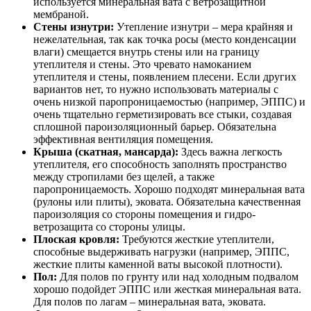
используется минеральная вата с ветрозащитной
мембраной.
Стены изнутри:
Утепление изнутри – мера крайняя и
нежелательная, так как точка росы (место конденсации
влаги) смещается внутрь стены или на границу
утеплителя и стены. Это чревато намоканием
утеплителя и стены, появлением плесени. Если других
вариантов нет, то нужно использовать материалы с
очень низкой паропроницаемостью (например, ЭППС) и
очень тщательно герметизировать все стыки, создавая
сплошной пароизоляционный барьер. Обязательна
эффективная вентиляция помещения.
Крыша (скатная, мансарда):
Здесь важна легкость
утеплителя, его способность заполнять пространство
между стропилами без щелей, а также
паропроницаемость. Хорошо подходят минеральная вата
(рулоны или плиты), эковата. Обязательна качественная
пароизоляция со стороны помещения и гидро-
ветрозащита со стороны улицы.
Плоская кровля:
Требуются жесткие утеплители,
способные выдерживать нагрузки (например, ЭППС,
жесткие плиты каменной ваты высокой плотности).
Пол:
Для полов по грунту или над холодным подвалом
хорошо подойдет ЭППС или жесткая минеральная вата.
Для полов по лагам – минеральная вата, эковата.