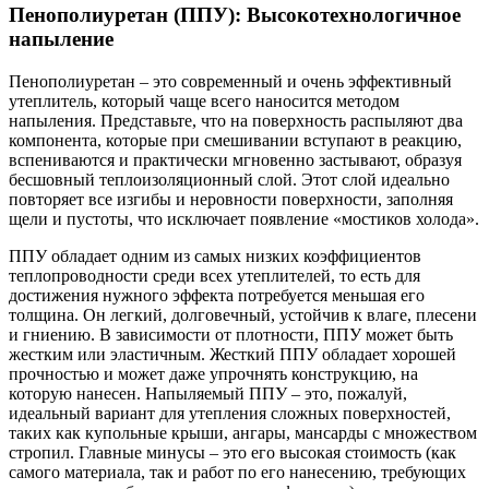
Пенополиуретан (ППУ): Высокотехнологичное
напыление
Пенополиуретан – это современный и очень эффективный
утеплитель, который чаще всего наносится методом
напыления. Представьте, что на поверхность распыляют два
компонента, которые при смешивании вступают в реакцию,
вспениваются и практически мгновенно застывают, образуя
бесшовный теплоизоляционный слой. Этот слой идеально
повторяет все изгибы и неровности поверхности, заполняя
щели и пустоты, что исключает появление «мостиков холода».
ППУ обладает одним из самых низких коэффициентов
теплопроводности среди всех утеплителей, то есть для
достижения нужного эффекта потребуется меньшая его
толщина. Он легкий, долговечный, устойчив к влаге, плесени
и гниению. В зависимости от плотности, ППУ может быть
жестким или эластичным. Жесткий ППУ обладает хорошей
прочностью и может даже упрочнять конструкцию, на
которую нанесен. Напыляемый ППУ – это, пожалуй,
идеальный вариант для утепления сложных поверхностей,
таких как купольные крыши, ангары, мансарды с множеством
стропил. Главные минусы – это его высокая стоимость (как
самого материала, так и работ по его нанесению, требующих