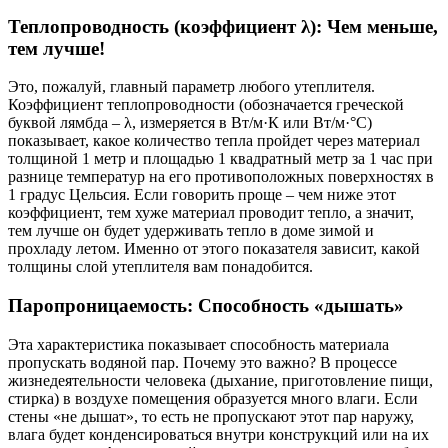
Теплопроводность (коэффициент λ): Чем меньше,
тем лучше!
Это, пожалуй, главный параметр любого утеплителя.
Коэффициент теплопроводности (обозначается греческой
буквой лямбда – λ, измеряется в Вт/м·К или Вт/м·°С)
показывает, какое количество тепла пройдет через материал
толщиной 1 метр и площадью 1 квадратный метр за 1 час при
разнице температур на его противоположных поверхностях в
1 градус Цельсия. Если говорить проще – чем ниже этот
коэффициент, тем хуже материал проводит тепло, а значит,
тем лучше он будет удерживать тепло в доме зимой и
прохладу летом. Именно от этого показателя зависит, какой
толщины слой утеплителя вам понадобится.
Паропроницаемость: Способность «дышать»
Эта характеристика показывает способность материала
пропускать водяной пар. Почему это важно? В процессе
жизнедеятельности человека (дыхание, приготовление пищи,
стирка) в воздухе помещения образуется много влаги. Если
стены «не дышат», то есть не пропускают этот пар наружу,
влага будет конденсироваться внутри конструкций или на их