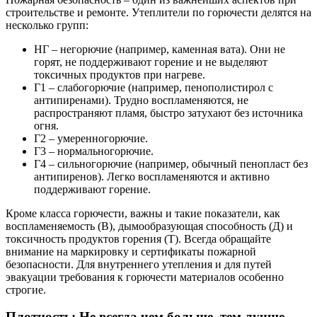
строительстве и ремонте. Утеплители по горючести делятся на
несколько групп:
НГ – негорючие (например, каменная вата). Они не
горят, не поддерживают горение и не выделяют
токсичных продуктов при нагреве.
Г1 – слабогорючие (например, пенополистирол с
антипиренами). Трудно воспламеняются, не
распространяют пламя, быстро затухают без источника
огня.
Г2 – умеренногорючие.
Г3 – нормальногорючие.
Г4 – сильногорючие (например, обычный пенопласт без
антипиренов). Легко воспламеняются и активно
поддерживают горение.
Кроме класса горючести, важны и такие показатели, как
воспламеняемость (В), дымообразующая способность (Д) и
токсичность продуктов горения (Т). Всегда обращайте
внимание на маркировку и сертификаты пожарной
безопасности. Для внутреннего утепления и для путей
эвакуации требования к горючести материалов особенно
строгие.
Плотность: Не всегда чем больше, тем лучше