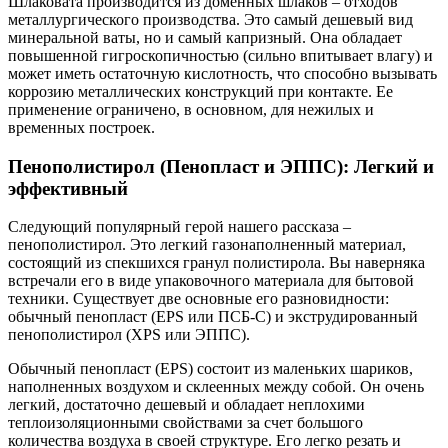
Шлаковата производится из доменных шлаков – отходов
металлургического производства. Это самый дешевый вид
минеральной ваты, но и самый капризный. Она обладает
повышенной гигроскопичностью (сильно впитывает влагу) и
может иметь остаточную кислотность, что способно вызывать
коррозию металлических конструкций при контакте. Ее
применение ограничено, в основном, для нежилых и
временных построек.
Пенополистирол (Пенопласт и ЭППС): Легкий и
эффективный
Следующий популярный герой нашего рассказа –
пенополистирол. Это легкий газонаполненный материал,
состоящий из спекшихся гранул полистирола. Вы наверняка
встречали его в виде упаковочного материала для бытовой
техники. Существует две основные его разновидности:
обычный пенопласт (EPS или ПСБ-С) и экструдированный
пенополистирол (XPS или ЭППС).
Обычный пенопласт (EPS) состоит из маленьких шариков,
наполненных воздухом и склеенных между собой. Он очень
легкий, достаточно дешевый и обладает неплохими
теплоизоляционными свойствами за счет большого
количества воздуха в своей структуре. Его легко резать и