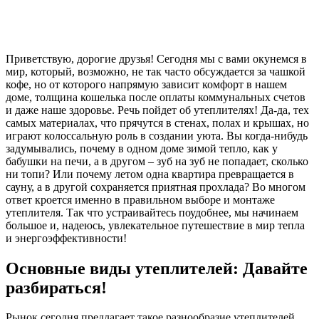
Приветствую, дорогие друзья! Сегодня мы с вами окунемся в
мир, который, возможно, не так часто обсуждается за чашкой
кофе, но от которого напрямую зависит комфорт в нашем
доме, толщина кошелька после оплаты коммунальных счетов
и даже наше здоровье. Речь пойдет об утеплителях! Да-да, тех
самых материалах, что прячутся в стенах, полах и крышах, но
играют колоссальную роль в создании уюта. Вы когда-нибудь
задумывались, почему в одном доме зимой тепло, как у
бабушки на печи, а в другом – зуб на зуб не попадает, сколько
ни топи? Или почему летом одна квартира превращается в
сауну, а в другой сохраняется приятная прохлада? Во многом
ответ кроется именно в правильном выборе и монтаже
утеплителя. Так что устраивайтесь поудобнее, мы начинаем
большое и, надеюсь, увлекательное путешествие в мир тепла
и энергоэффективности!
Основные виды утеплителей: Давайте
разбираться!
Рынок сегодня предлагает такое разнообразие утеплителей,