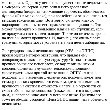
монтировать. Однако у него есть и существенные недостатки.
Во-первых, он горюч. Даже если в него добавляют
антипирены (вещества, снижающие горючесть, обозначается
буквой «С» в маркировке), при воздействии огня он плавится,
выделяя токсичный дым. Во-вторых, он имеет низкую
паропроницаемость, то есть практически не «дышит». Это
может приводить к накоплению влаги в конструкциях, если
не продумана система вентиляции. Также он не очень прочен
на изгиб и может крошиться. И, наконец, его очень любят
грызуны, которые могут устраивать в нем целые лабиринты.
Экструдированный пенополистирол (XPS или ЭППС)
производится методом экструзии, что придает ему
однородную мелкоячеистую структуру. Он значительно
прочнее обычного пенопласта, обладает очень низким
водопоглощением и лучшими теплоизоляционными
характеристиками при той же толщине. ЭППС отлично
подходит для утепления фундаментов, цоколей, полов под
стяжку, плоских кровель – то есть там, где важна высокая
прочность на сжатие и стойкость к влаге. По горючести он
схож с обычным пенопластом (также плавится и выделяет
дым), и паропроницаемость у него еще ниже. Грызуны его
тоже не обходят стороной. Цена ЭППС выше, чем у обычного
пенопласта.