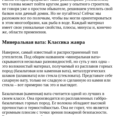
что голова может пойти кругом даже у опытного строителя,
не говоря уже о простом обывателе, решившем утеплить свой
балкон или дачный домик. Но не пугайтесь! Сейчас мы
разложим все по полочкам, чтобы вы могли ориентироваться
в этом многообразии, как рыба в воде. Каждый материал
имеет свои уникальные свойства, плюсы, минусы и, конечно
же, области применения.
Минеральная вата: Классика жанра
Наверное, самый известный и распространенный тип
утеплителя. Под общим названием «минеральная вата»
скрываются несколько разновидностей, но суть у них одна –
это волокнистый материал, получаемый из расплавов горных
пород (базальтовая или каменная вата), металлургических
шлаков (шлаковата) или стекла (стекловата). Представьте себе
сахарную вату, только не сладкую и сделанную из камня или
стекла – вот примерно так это и выглядит.
Базальтовая (каменная) вата считается одной из лучших в
своем классе. Она производится из расплавленных габбро-
базальтовых горных пород. Ее волокна обладают высокой
прочностью и термостойкостью. Она не горит, что является
огромным плюсом с точки зрения пожарной безопасности.