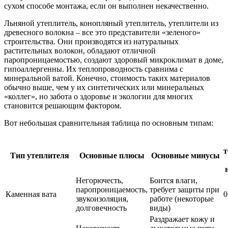
сухом способе монтажа, если он выполнен некачественно.
Льняной утеплитель, конопляный утеплитель, утеплители из
древесного волокна – все это представители «зеленого»
строительства. Они производятся из натуральных
растительных волокон, обладают отличной
паропроницаемостью, создают здоровый микроклимат в доме,
гипоаллергенны. Их теплопроводность сравнима с
минеральной ватой. Конечно, стоимость таких материалов
обычно выше, чем у их синтетических или минеральных
«коллег», но забота о здоровье и экологии для многих
становится решающим фактором.
Вот небольшая сравнительная таблица по основным типам:
т
Тип утеплителя
Основные плюсы
Основные минусы
Негорючесть,
Боится влаги,
паропроницаемость,
требует защиты при
Каменная вата
0
звукоизоляция,
работе (некоторые
долговечность
виды)
Раздражает кожу и