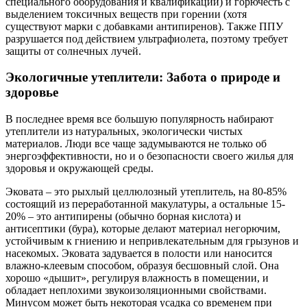
специального оборудования и квалификации) и горючесть с
выделением токсичных веществ при горении (хотя
существуют марки с добавками антипиренов). Также ППУ
разрушается под действием ультрафиолета, поэтому требует
защиты от солнечных лучей.
Экологичные утеплители: Забота о природе и
здоровье
В последнее время все большую популярность набирают
утеплители из натуральных, экологически чистых
материалов. Люди все чаще задумываются не только об
энергоэффективности, но и о безопасности своего жилья для
здоровья и окружающей среды.
Эковата – это рыхлый целлюлозный утеплитель, на 80-85%
состоящий из переработанной макулатуры, а остальные 15-
20% – это антипирены (обычно борная кислота) и
антисептики (бура), которые делают материал негорючим,
устойчивым к гниению и непривлекательным для грызунов и
насекомых. Эковата задувается в полости или наносится
влажно-клеевым способом, образуя бесшовный слой. Она
хорошо «дышит», регулируя влажность в помещении, и
обладает неплохими звукоизоляционными свойствами.
Минусом может быть некоторая усадка со временем при