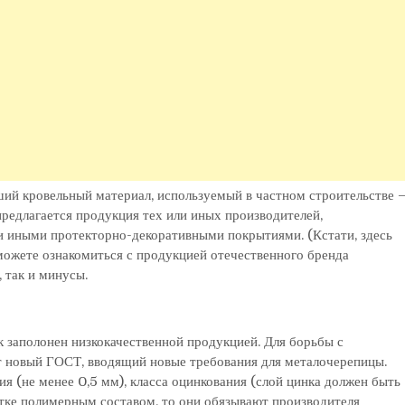
ий кровельный материал, используемый в частном строительстве 
редлагается продукция тех или иных производителей,
ли иными протекторно-декоративными покрытиями. (Кстати, здесь
ожете ознакомиться с продукцией отечественного бренда
 так и минусы.
к заполонен низкокачественной продукцией. Для борьбы с
т новый ГОСТ, вводящий новые требования для металочерепицы.
я (не менее 0,5 мм), класса оцинкования (слой цинка должен быть
ботке полимерным составом, то они обязывают производителя