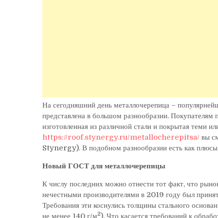
На сегодняшний день металлочерепица – популярнейш
представлена в большом разнообразии. Покупателям п
изготовленная из различной стали и покрытая теми и
https://roof.stynergy.ru/metallocherepitsa/
вы см
Stynergy). В подобном разнообразии есть как плюсы,
Новый ГОСТ для металлочерепицы
К числу последних можно отнести тот факт, что рыно
нечестными производителями в 2019 году был приня
Требования эти коснулись толщины стального основани
2
не менее 140 г/м
). Что касается требований к обра