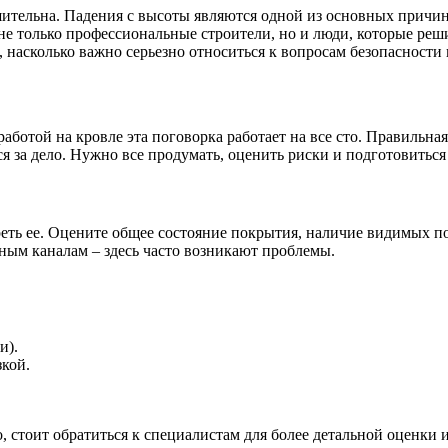
ительна. Падения с высоты являются одной из основных причин 
е только профессиональные строители, но и люди, которые реш
 насколько важно серьезно относиться к вопросам безопасности
 работой на кровле эта поговорка работает на все сто. Правильн
ься за дело. Нужно все продумать, оценить риски и подготовитьс
реть ее. Оцените общее состояние покрытия, наличие видимых п
ным каналам – здесь часто возникают проблемы.
и).
зкой.
 стоит обратиться к специалистам для более детальной оценки и