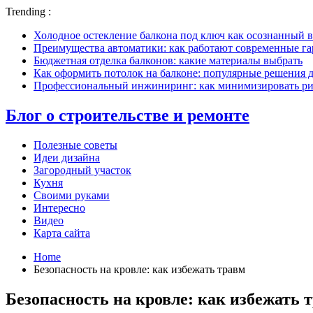
Trending :
Холодное остекление балкона под ключ как осознанный в
Преимущества автоматики: как работают современные г
Бюджетная отделка балконов: какие материалы выбрать
Как оформить потолок на балконе: популярные решения 
Профессиональный инжиниринг: как минимизировать рис
Блог о строительстве и ремонте
Полезные советы
Идеи дизайна
Загородный участок
Кухня
Своими руками
Интересно
Видео
Карта сайта
Home
Безопасность на кровле: как избежать травм
Безопасность на кровле: как избежать 