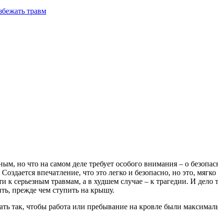
избежать травм
м, но что на самом деле требует особого внимания – о безопасно
здается впечатление, что это легко и безопасно, но это, мягко г
и к серьезным травмам, а в худшем случае – к трагедии. И дело т
ить, прежде чем ступить на крышу.
лать так, чтобы работа или пребывание на кровле были максималь