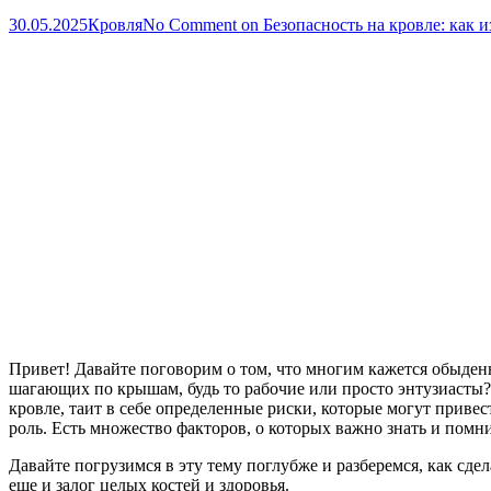
30.05.2025
Кровля
No Comment
on Безопасность на кровле: как 
Привет! Давайте поговорим о том, что многим кажется обыденны
шагающих по крышам, будь то рабочие или просто энтузиасты? Со
кровле, таит в себе определенные риски, которые могут привест
роль. Есть множество факторов, о которых важно знать и помн
Давайте погрузимся в эту тему поглубже и разберемся, как сде
еще и залог целых костей и здоровья.