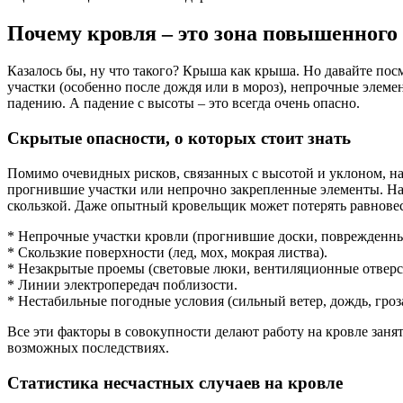
Почему кровля – это зона повышенного
Казалось бы, ну что такого? Крыша как крыша. Но давайте посм
участки (особенно после дождя или в мороз), непрочные элем
падению. А падение с высоты – это всегда очень опасно.
Скрытые опасности, о которых стоит знать
Помимо очевидных рисков, связанных с высотой и уклоном, на 
прогнившие участки или непрочно закрепленные элементы. Нас
скользкой. Даже опытный кровельщик может потерять равновес
* Непрочные участки кровли (прогнившие доски, поврежденны
* Скользкие поверхности (лед, мох, мокрая листва).
* Незакрытые проемы (световые люки, вентиляционные отверс
* Линии электропередач поблизости.
* Нестабильные погодные условия (сильный ветер, дождь, гроза
Все эти факторы в совокупности делают работу на кровле заня
возможных последствиях.
Статистика несчастных случаев на кровле