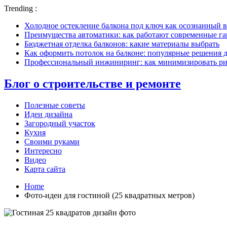
Trending :
Холодное остекление балкона под ключ как осознанный в
Преимущества автоматики: как работают современные г
Бюджетная отделка балконов: какие материалы выбрать
Как оформить потолок на балконе: популярные решения 
Профессиональный инжиниринг: как минимизировать рис
Блог о строительстве и ремонте
Полезные советы
Идеи дизайна
Загородный участок
Кухня
Своими руками
Интересно
Видео
Карта сайта
Home
Фото-идеи для гостиной (25 квадратных метров)