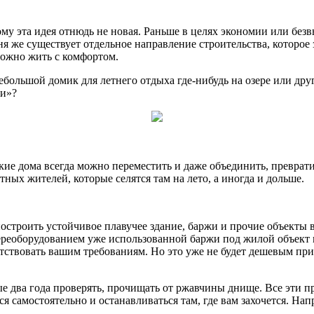
ому эта идея отнюдь не новая. Раньше в целях экономии или бе
одня же существует отдельное направление строительства, котор
можно жить с комфортом.
большой домик для летнего отдыха где-нибудь на озере или друг
чи»?
акие дома всегда можно переместить и даже объединить, превратив
ных жителей, которые селятся там на лето, а иногда и дольше.
остроить устойчивое плавучее здание, баржи и прочие объекты в
переоборудованием уже использованной баржи под жилой объект
тветствовать вашим требованиям. Но это уже не будет дешевым 
 два года проверять, прочищать от ржавчины днище. Все эти пр
ся самостоятельно и останавливаться там, где вам захочется. Н