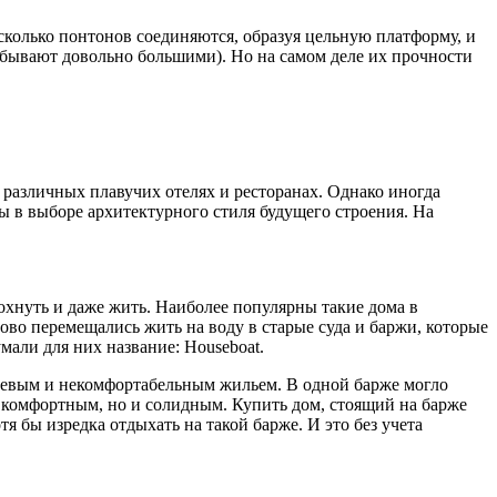
сколько понтонов соединяются, образуя цельную платформу, и
о бывают довольно большими). Но на самом деле их прочности
 различных плавучих отелях и ресторанах. Однако иногда
ы в выборе архитектурного стиля будущего строения. На
охнуть и даже жить. Наиболее популярны такие дома в
ово перемещались жить на воду в старые суда и баржи, которые
али для них название: Houseboat.
шевым и некомфортабельным жильем. В одной барже могло
о комфортным, но и солидным. Купить дом, стоящий на барже
я бы изредка отдыхать на такой барже. И это без учета