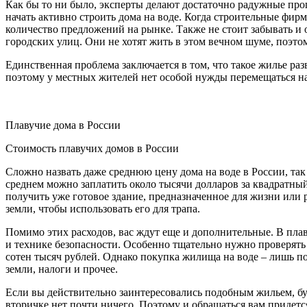
Как бы то ни было, эксперты делают достаточно радужные про
начать активно строить дома на воде. Когда строительные фир
количество предложений на рынке. Также не стоит забывать и
городских улиц. Они не хотят жить в этом вечном шуме, поэто
Единственная проблема заключается в том, что такое жилье р
поэтому у местных жителей нет особой нужды перемещаться на
Плавучие дома в России
Стоимость плавучих домов в России
Сложно назвать даже среднюю цену дома на воде в России, так 
среднем можно заплатить около тысячи долларов за квадратный
получить уже готовое здание, предназначенное для жизни или р
земли, чтобы использовать его для трапа.
Помимо этих расходов, вас ждут еще и дополнительные. В пла
и технике безопасности. Особенно тщательно нужно проверять
сотен тысяч рублей. Однако покупка жилища на воде – лишь по
земли, налоги и прочее.
Если вы действительно заинтересовались подобным жильем, буд
вторичке нет почти ничего. Поэтому и обращаться вам придется