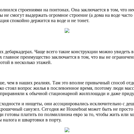
лнился строениями на понтонах. Она заключается в том, что не
ны не смогут выдержать огромное строение (а дома на воде част
кция спокойно держится на воде и не тонет.
х дебаркадерах. Чаще всего такие конструкции можно увидеть в
х главное преимущество заключается в том, что вы не ограничен
отой в несколько этажей.
ше, чем в наших реалиях. Там это вполне привычный способ отд
ко стоял вопрос жилья в послевоенное время, поэтому люди масс
» приравняли к обычной стационарной жилплощади и даже придум
ысходности и нищеты, они ассоциировались исключительно с де
е крошечный санузел. Сегодня же Houseboat может быть не прост
и готовы платить по полмиллиона евро за то, чтобы жить или хот
 налога и швартовки в порту.