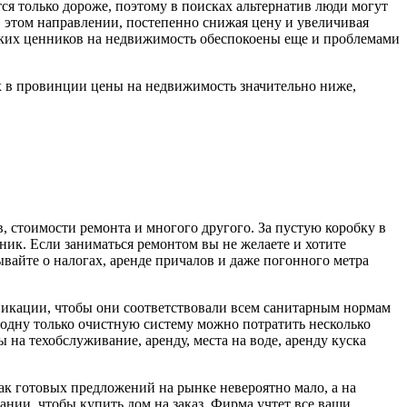
ся только дороже, поэтому в поисках альтернатив люди могут
в этом направлении, постепенно снижая цену и увеличивая
соких ценников на недвижимость обеспокоены еще и проблемами
ах в провинции цены на недвижимость значительно ниже,
в, стоимости ремонта и многого другого. За пустую коробку в
ник. Если заниматься ремонтом вы не желаете и хотите
ывайте о налогах, аренде причалов и даже погонного метра
никации, чтобы они соответствовали всем санитарным нормам
 одну только очистную систему можно потратить несколько
на техобслуживание, аренду, места на воде, аренду куска
ак готовых предложений на рынке невероятно мало, а на
пании, чтобы купить дом на заказ. Фирма учтет все ваши