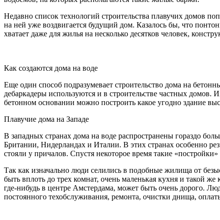
Недавно список технологий строительства плавучих домов попо
на ней уже воздвигается будущий дом. Казалось бы, что понто
хватает даже для жилья на несколько десятков человек, констру
Как создаются дома на воде
Еще один способ подразумевает строительство дома на бетонны
дебаркадеры используются и в строительстве частных домов. И
бетонном основании можно построить какое угодно здание выс
Плавучие дома на Западе
В западных странах дома на воде распространены гораздо боль
Британии, Нидерландах и Италии. В этих странах особенно рез
стояли у причалов. Спустя некоторое время такие «постройки
Так как изначально люди селились в подобные жилища от без
быть вплоть до трех комнат, очень маленькая кухня и такой ж
где-нибудь в центре Амстердама, может быть очень дорого. Люд
постоянного техобслуживания, ремонта, очистки днища, оплаты