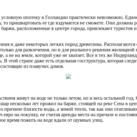
е в условную ипотеку в Голландии практически невозможно. Ед
, то пришвартовать ее где вздумается не сможете. Они должны р
кие баржи, расположенные в центре города, привлекают туристов
иния и даже некоторых легких пород древесины. Располагаются 
только для развлечения, но и для реального решения жилищной 
, а не на земле, которой уже не хватает. Все в тех же Нидерлан
 В этой стране даже есть отдельная госструктура, которая следит
 состоящие из плавучих домов.
ствием живут на воде не только летом, но и весь остальной год
шар несколько лет прожил на барже, стоящей на реке Сена в це
по причине близости воды, а зимой тепло, так как они отаплив
ч евро на покупку, не считая аренды места на причале и постоя
рое время пожить на воде вдали от шумных улиц.