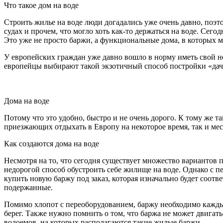
Что такое дом на воде
Строить жилье на воде люди догадались уже очень давно, поэт
судах и прочем, что могло хоть как-то держаться на воде. Сег
Это уже не просто баржи, а функциональные дома, в которых 
У европейских граждан уже давно вошло в норму иметь свой не
европейцы выбирают такой экзотичный способ постройки «да
Дома на воде
Потому что это удобно, быстро и не очень дорого. К тому же т
приезжающих отдыхать в Европу на некоторое время, так и мест
Как создаются дома на воде
Несмотря на то, что сегодня существует множество вариантов п
недорогой способ обустроить себе жилище на воде. Однако с 
купить новую баржу под заказ, которая изначально будет соо
подержанные.
Помимо хлопот с переоборудованием, баржу необходимо каждые
берег. Также нужно помнить о том, что баржа не может двигать
водоемов, на которых располагаются такие жилые баржи.