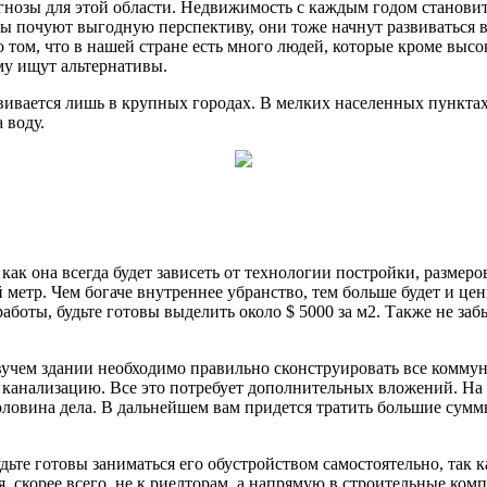
гнозы для этой области. Недвижимость с каждым годом становит
мы почуют выгодную перспективу, они тоже начнут развиваться 
 о том, что в нашей стране есть много людей, которые кроме вы
му ищут альтернативы.
азвивается лишь в крупных городах. В мелких населенных пункт
 воду.
как она всегда будет зависеть от технологии постройки, размеро
 метр. Чем богаче внутреннее убранство, тем больше будет и цен
аботы, будьте готовы выделить около $ 5000 за м2. Также не заб
вучем здании необходимо правильно сконструировать все комму
 канализацию. Все это потребует дополнительных вложений. На
ловина дела. В дальнейшем вам придется тратить большие суммы 
ьте готовы заниматься его обустройством самостоятельно, так к
, скорее всего, не к риелторам, а напрямую в строительные ком