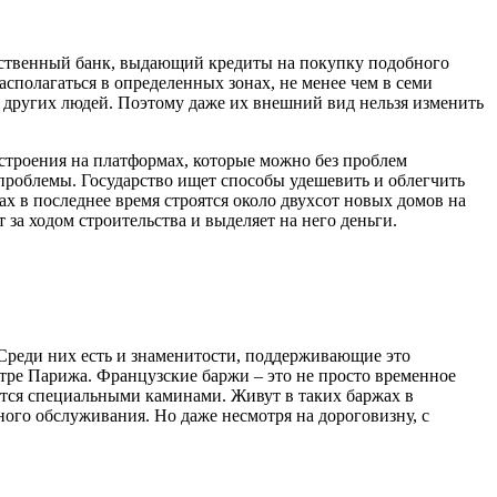
инственный банк, выдающий кредиты на покупку подобного
асполагаться в определенных зонах, не менее чем в семи
 и других людей. Поэтому даже их внешний вид нельзя изменить
строения на платформах, которые можно без проблем
проблемы. Государство ищет способы удешевить и облегчить
дах в последнее время строятся около двухсот новых домов на
 за ходом строительства и выделяет на него деньги.
. Среди них есть и знаменитости, поддерживающие это
нтре Парижа. Французские баржи – это не просто временное
аются специальными каминами. Живут в таких баржах в
нного обслуживания. Но даже несмотря на дороговизну, с