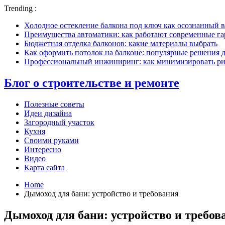
Trending :
Холодное остекление балкона под ключ как осознанный в
Преимущества автоматики: как работают современные г
Бюджетная отделка балконов: какие материалы выбрать
Как оформить потолок на балконе: популярные решения 
Профессиональный инжиниринг: как минимизировать рис
Блог о строительстве и ремонте
Полезные советы
Идеи дизайна
Загородный участок
Кухня
Своими руками
Интересно
Видео
Карта сайта
Home
Дымоход для бани: устройство и требования
Дымоход для бани: устройство и требов