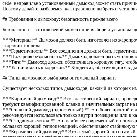
себе: неправильно установленный дымоход может стать причин
Поэтому давайте разберемся, как правильно выбрать и установ
## Требования к дымоходу: безопасность прежде всего
Безопасность – это ключевой момент при выборе и установке д
* **Материал:** Дымоход должен быть изготовлен из жаропро
сгорании топлива.
* **Герметичность:** Все соединения должны быть герметичны
* **Пожарная безопасность:** Дымоход должен быть установл
* **Тяга:** Дымоход должен обеспечивать хорошую тягу, чтоб
* **Устойчивость к коррозии:** Конденсат, образующийся в ды
## Типы дымоходов: выбираем оптимальный вариант
Существует несколько типов дымоходов, каждый из которых им
* **Кирпичный дымоход:** Это классический вариант, прове
требуют квалифицированной кладки и значительных затрат на 
* **Стальной дымоход (одностенный):** Это более простой и
рекомендуется использовать только внутри помещения или в 
* **Сэндвич-дымоход:** Это наиболее современный и популяр
обладают хорошей теплоизоляцией, обеспечивают стабильную т
* **Керамический дымоход:** Это самый дорогой, но и самый