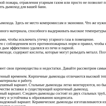
ой пожара, отравления угарным газом или просто не позволит п
ить дымоход для вашей бани.
ымохода. Здесь не место компромиссам и экономии. Что же нужн
чного материала, способного выдерживать высокие температуры
ми, чтобы исключить утечку угарного газа в помещение.
ен с соблюдением всех противопожарных норм и правил, чтобы 
ы дым эффективно удалялся из печи и парной.
моходе, содержит кислоты, которые могут разъедать металл. По
еет свои преимущества и недостатки. Давайте рассмотрим самы
ренный временем. Кирпичные дымоходы отличаются высокой тепл
материалы и работу.
 дешевый вариант. Стальные дымоходы легко монтируются, но б
качестве вставки в существующий кирпичный дымоход.
ный вариант. Сэндвич-дымоходы состоят из двух стальных труб
ягу и устойчивы к образованию конденсата.
 надежный вариант. Керамические дымоходы изготавливаются и