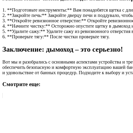
1. **Подготовьте инструменты:** Вам понадобятся щетка с дли
2. **Закройте печь:** Закройте дверцу печи и поддувало, чтоб
3. **Откройте ревизионное отверстие:** Откройте ревизионное
4. **Начните чистку:** Осторожно опустите щетку в дымоход и
5. **Удалите сажу:** Удалите сажу из ревизионного отверстия в
6. **Проверьте тягу:** После чистки проверьте тягу.
Заключение: дымоход – это серьезно!
Вот мы и разобрались с основными аспектами устройства и тр
обеспечить безопасную и комфортную эксплуатацию вашей бани.
и удовольствие от банных процедур. Подходите к выбору и уста
Смотрите еще: