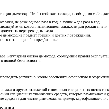
атации дымохода. Чтобы избежать пожара, необходимо соблюдат
 сажи, не реже одного раза в год, а лучше – два раза в год.
спользуйте легковоспламеняющиеся жидкости для розжига печи.
е допустить перегрева дымохода.
те дымоход на предмет трещин и других повреждений.
рного газа в парной и предбаннике.
ара. Регулярная чистка дымохода, соблюдение правил эксплуат
 в полной безопасности.
 проводить регулярно, чтобы обеспечить безопасную и эффектив
нии сажи и других отложений с помощью специальных щеток и ск
вании специальных химических средств, которые размягчают и у
е средства для чистки дымохода, например, картофельные очист
рукция