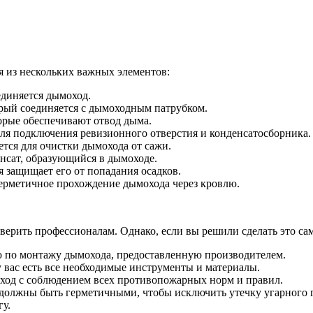
ая из нескольких важных элементов:
единяется дымоход.
орый соединяется с дымоходным патрубком.
орые обеспечивают отвод дыма.
для подключения ревизионного отверстия и конденсатосборника.
ется для очистки дымохода от сажи.
енсат, образующийся в дымоходе.
я защищает его от попадания осадков.
герметичное прохождение дымохода через кровлю.
верить профессионалам. Однако, если вы решили сделать это са
 по монтажу дымохода, предоставленную производителем.
у вас есть все необходимые инструменты и материалы.
ход с соблюдением всех противопожарных норм и правил.
 должны быть герметичными, чтобы исключить утечку угарного г
гу.