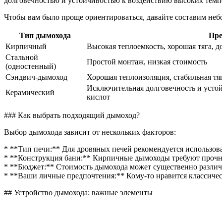
долговечностью и устойчивостью к воздействию высоких темпе
Чтобы вам было проще ориентироваться, давайте составим не
Тип дымохода
Пр
Кирпичный
Высокая теплоемкость, хорошая тяга, д
Стальной
Простой монтаж, низкая стоимость
(одностенный)
Сэндвич-дымоход
Хорошая теплоизоляция, стабильная тяг
Исключительная долговечность и усто
Керамический
кислот
### Как выбрать подходящий дымоход?
Выбор дымохода зависит от нескольких факторов:
* **Тип печи:** Для дровяных печей рекомендуется использов
* **Конструкция бани:** Кирпичные дымоходы требуют прочно
* **Бюджет:** Стоимость дымохода может существенно различа
* **Ваши личные предпочтения:** Кому-то нравится классичес
## Устройство дымохода: важные элементы