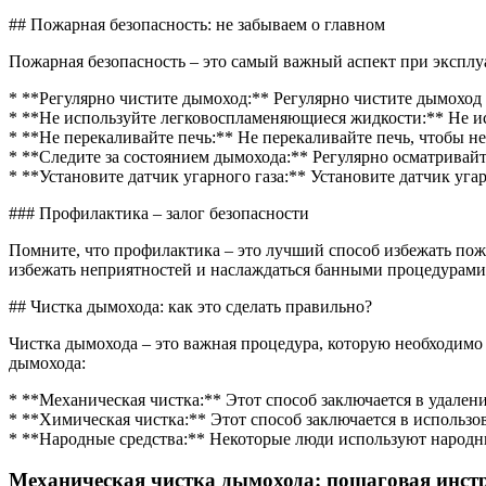
## Пожарная безопасность: не забываем о главном
Пожарная безопасность – это самый важный аспект при эксплу
* **Регулярно чистите дымоход:** Регулярно чистите дымоход от
* **Не используйте легковоспламеняющиеся жидкости:** Не и
* **Не перекаливайте печь:** Не перекаливайте печь, чтобы н
* **Следите за состоянием дымохода:** Регулярно осматривай
* **Установите датчик угарного газа:** Установите датчик уга
### Профилактика – залог безопасности
Помните, что профилактика – это лучший способ избежать пож
избежать неприятностей и наслаждаться банными процедурами
## Чистка дымохода: как это сделать правильно?
Чистка дымохода – это важная процедура, которую необходимо
дымохода:
* **Механическая чистка:** Этот способ заключается в удале
* **Химическая чистка:** Этот способ заключается в использо
* **Народные средства:** Некоторые люди используют народны
Механическая чистка дымохода: пошаговая инст