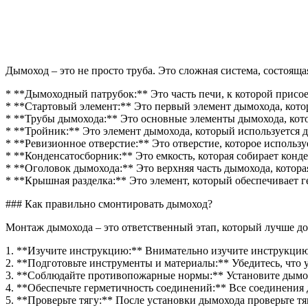
Дымоход – это не просто труба. Это сложная система, состоящ
* **Дымоходный патрубок:** Это часть печи, к которой присо
* **Стартовый элемент:** Это первый элемент дымохода, кот
* **Трубы дымохода:** Это основные элементы дымохода, кот
* **Тройник:** Это элемент дымохода, который используется 
* **Ревизионное отверстие:** Это отверстие, которое использу
* **Конденсатосборник:** Это емкость, которая собирает конд
* **Оголовок дымохода:** Это верхняя часть дымохода, котора
* **Крышная разделка:** Это элемент, который обеспечивает 
### Как правильно смонтировать дымоход?
Монтаж дымохода – это ответственный этап, который лучше до
1. **Изучите инструкцию:** Внимательно изучите инструкцию
2. **Подготовьте инструменты и материалы:** Убедитесь, что 
3. **Соблюдайте противопожарные нормы:** Установите дымо
4. **Обеспечьте герметичность соединений:** Все соединения
5. **Проверьте тягу:** После установки дымохода проверьте тя