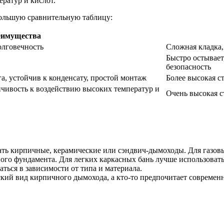
ратур и кислот.
большую сравнительную таблицу:
еимущества
олговечность
Сложная кладка,
Быстро остывает
безопасность
а, устойчив к конденсату, простой монтаж
Более высокая с
йчивость к воздействию высоких температур и
Очень высокая 
ать кирпичные, керамические или сэндвич-дымоходы. Для газов
го фундамента. Для легких каркасных бань лучше использоват
ться в зависимости от типа и материала.
кий вид кирпичного дымохода, а кто-то предпочитает современ