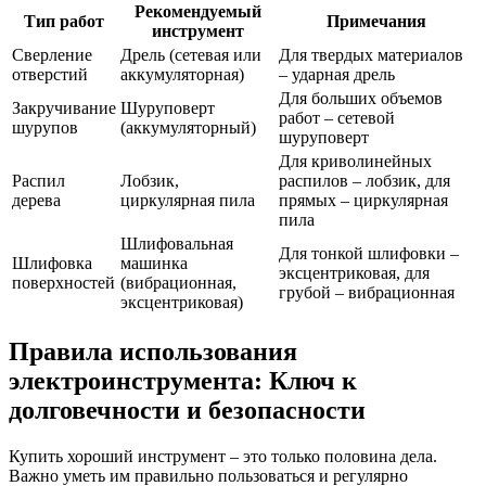
Рекомендуемый
Тип работ
Примечания
инструмент
Сверление
Дрель (сетевая или
Для твердых материалов
отверстий
аккумуляторная)
– ударная дрель
Для больших объемов
Закручивание
Шуруповерт
работ – сетевой
шурупов
(аккумуляторный)
шуруповерт
Для криволинейных
Распил
Лобзик,
распилов – лобзик, для
дерева
циркулярная пила
прямых – циркулярная
пила
Шлифовальная
Для тонкой шлифовки –
Шлифовка
машинка
эксцентриковая, для
поверхностей
(вибрационная,
грубой – вибрационная
эксцентриковая)
Правила использования
электроинструмента: Ключ к
долговечности и безопасности
Купить хороший инструмент – это только половина дела.
Важно уметь им правильно пользоваться и регулярно