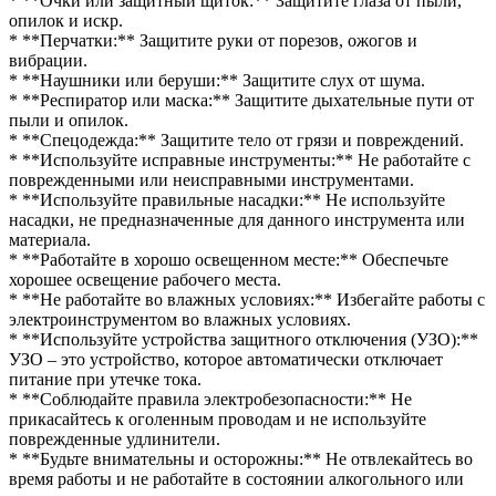
* **Очки или защитный щиток:** Защитите глаза от пыли,
опилок и искр.
* **Перчатки:** Защитите руки от порезов, ожогов и
вибрации.
* **Наушники или беруши:** Защитите слух от шума.
* **Респиратор или маска:** Защитите дыхательные пути от
пыли и опилок.
* **Спецодежда:** Защитите тело от грязи и повреждений.
* **Используйте исправные инструменты:** Не работайте с
поврежденными или неисправными инструментами.
* **Используйте правильные насадки:** Не используйте
насадки, не предназначенные для данного инструмента или
материала.
* **Работайте в хорошо освещенном месте:** Обеспечьте
хорошее освещение рабочего места.
* **Не работайте во влажных условиях:** Избегайте работы с
электроинструментом во влажных условиях.
* **Используйте устройства защитного отключения (УЗО):**
УЗО – это устройство, которое автоматически отключает
питание при утечке тока.
* **Соблюдайте правила электробезопасности:** Не
прикасайтесь к оголенным проводам и не используйте
поврежденные удлинители.
* **Будьте внимательны и осторожны:** Не отвлекайтесь во
время работы и не работайте в состоянии алкогольного или