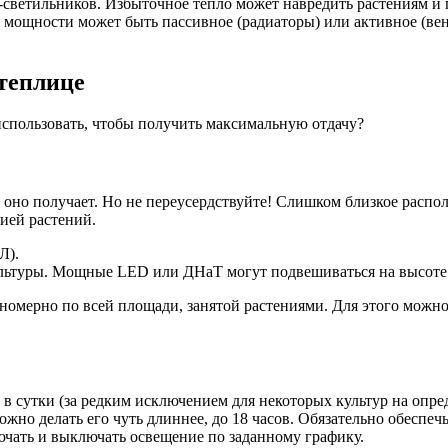
ветильников. Избыточное тепло может навредить растениям и 
й мощности может быть пассивное (радиаторы) или активное (ве
теплице
спользовать, чтобы получить максимальную отдачу?
а оно получает. Но не переусердствуйте! Слишком близкое расп
цией растений.
Л).
ультуры. Мощные LED или ДНаТ могут подвешиваться на высоте 5
авномерно по всей площади, занятой растениями. Для этого мож
а в сутки (за редким исключением для некоторых культур на опр
жно делать его чуть длиннее, до 18 часов. Обязательно обеспечь
ючать и выключать освещение по заданному графику.