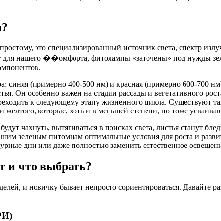
а?
по-простому, это специализированный источник света, спектр из
ят для нашего ��омфорта, фитолампы «заточены» под нужды зел
омпонентов.
а: синяя (примерно 400-500 нм) и красная (примерно 600-700 нм
тья. Он особенно важен на стадии рассады и вегетативного рост
ереходить к следующему этапу жизненного цикла. Существуют та
 желтого, которые, хоть и в меньшей степени, но тоже усваиваю
будут чахнуть, вытягиваться в поисках света, листья станут бл
ашим зеленым питомцам оптимальные условия для роста и развит
мурные дни или даже полностью заменить естественное освещени
т и что выбрать?
елей, и новичку бывает непросто сориентироваться. Давайте ра
РИ)