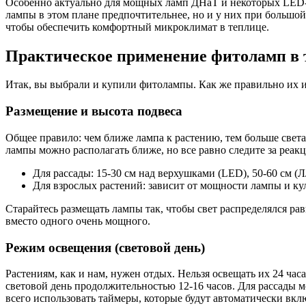
Особенно актуально для мощных ламп ДНаТ и некоторых LED-с
лампы в этом плане предпочтительнее, но и у них при большо
чтобы обеспечить комфортный микроклимат в теплице.
Практическое применение фитоламп в 
Итак, вы выбрали и купили фитолампы. Как же правильно их и
Размещение и высота подвеса
Общее правило: чем ближе лампа к растению, тем больше свет
лампы можно располагать ближе, но все равно следите за реак
Для рассады: 15-30 см над верхушками (LED), 50-60 см (Л
Для взрослых растений: зависит от мощности лампы и к
Старайтесь размещать лампы так, чтобы свет распределялся р
вместо одного очень мощного.
Режим освещения (световой день)
Растениям, как и нам, нужен отдых. Нельзя освещать их 24 час
световой день продолжительностью 12-16 часов. Для рассады мо
всего использовать таймеры, которые будут автоматически вкл