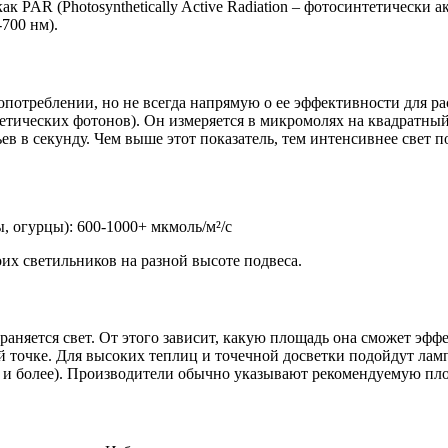
 PAR (Photosynthetically Active Radiation – фотосинтетически а
700 нм).
опотреблении, но не всегда напрямую о ее эффективности для ра
нтетических фотонов). Он измеряется в микромолях на квадратный
в в секунду. Чем выше этот показатель, тем интенсивнее свет п
 огурцы): 600-1000+ мкмоль/м²/с
х светильников на разной высоте подвеса.
аняется свет. От этого зависит, какую площадь она сможет эфф
 точке. Для высоких теплиц и точечной досветки подойдут лампы
 и более). Производители обычно указывают рекомендуемую пло