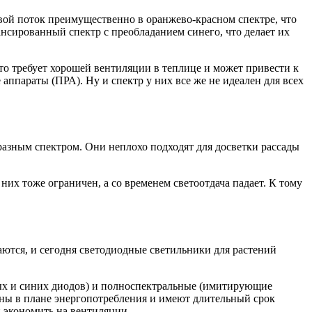
вой поток преимущественно в оранжево-красном спектре, что
нсированный спектр с преобладанием синего, что делает их
то требует хорошей вентиляции в теплице и может привести к
ппараты (ПРА). Ну и спектр у них все же не идеален для всех
азным спектром. Они неплохо подходят для досветки рассады
них тоже ограничен, а со временем светоотдача падает. К тому
ются, и сегодня светодиодные светильники для растений
ных и синих диодов) и полноспектральные (имитирующие
чны в плане энергопотребления и имеют длительный срок
и экономить на вентиляции.