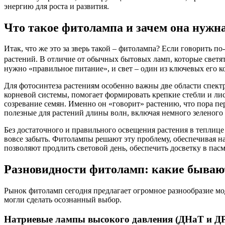
энергию для роста и развития.
Что такое фитолампа и зачем она нужн
Итак, что же это за зверь такой – фитолампа? Если говорить 
растений. В отличие от обычных бытовых ламп, которые свет
нужно «правильное питание», и свет – один из ключевых его к
Для фотосинтеза растениям особенно важны две области спектр
корневой системы, помогает формировать крепкие стебли и лис
созревание семян. Именно он «говорит» растению, что пора п
полезные для растений длины волн, включая немного зеленого и
Без достаточного и правильного освещения растения в теплице 
вовсе забыть. Фитолампы решают эту проблему, обеспечивая н
позволяют продлить световой день, обеспечить досветку в пас
Разновидности фитоламп: какие бываю
Рынок фитоламп сегодня предлагает огромное разнообразие мод
могли сделать осознанный выбор.
Натриевые лампы высокого давления (ДНаТ и Д