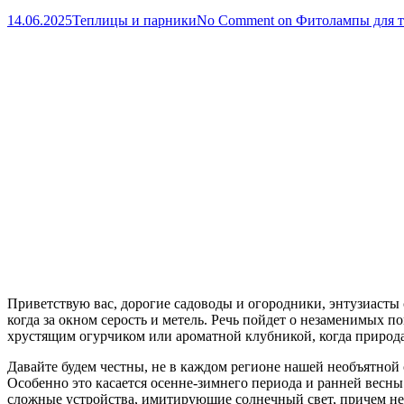
14.06.2025
Теплицы и парники
No Comment
on Фитолампы для т
Приветствую вас, дорогие садоводы и огородники, энтузиасты 
когда за окном серость и метель. Речь пойдет о незаменимых п
хрустящим огурчиком или ароматной клубникой, когда природа 
Давайте будем честны, не в каждом регионе нашей необъятной 
Особенно это касается осенне-зимнего периода и ранней весн
сложные устройства, имитирующие солнечный свет, причем не 