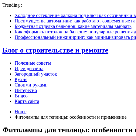
Trending :
Холодное остекление балкона под ключ как осознанный в
Преимущества автоматики: как работают современные г
Бюджетная отделка балконов: какие материалы выбрать
Как оформить потолок на балконе: популярные решения 
Профессиональный инжиниринг: как минимизировать рис
Блог о строительстве и ремонте
Полезные советы
Идеи дизайна
Загородный участок
Кухня
Своими руками
Интересно
Видео
Карта сайта
Home
Фитолампы для теплицы: особенности и применение
Фитолампы для теплицы: особенности 