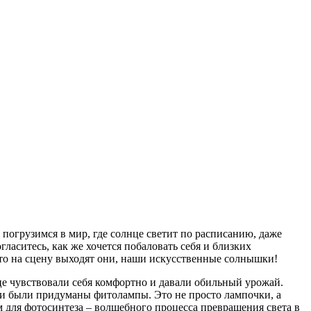
погрузимся в мир, где солнце светит по расписанию, даже
ласитесь, как же хочется побаловать себя и близких
-то на сцену выходят они, наши искусственные солнышки!
ице чувствовали себя комфортно и давали обильный урожай.
 и были придуманы фитолампы. Это не просто лампочки, а
 для фотосинтеза – волшебного процесса превращения света в