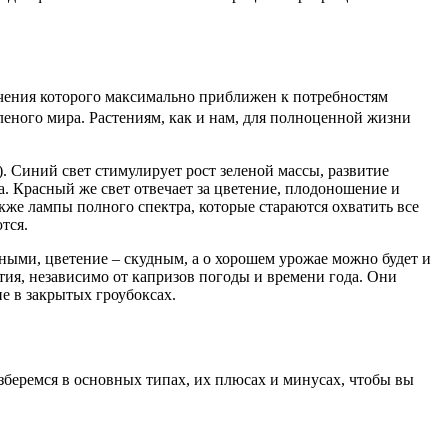
лучения которого максимально приближен к потребностям
еного мира. Растениям, как и нам, для полноценной жизни
). Синий свет стимулирует рост зеленой массы, развитие
а. Красный же свет отвечает за цветение, плодоношение и
кже лампы полного спектра, которые стараются охватить все
тся.
едными, цветение – скудным, а о хорошем урожае можно будет и
ия, независимо от капризов погоды и времени года. Они
е в закрытых гроубоксах.
зберемся в основных типах, их плюсах и минусах, чтобы вы