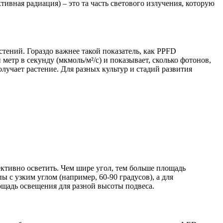
ктивная радиация) – это та часть светового излучения, которую
стений. Гораздо важнее такой показатель, как PPFD
 метр в секунду (мкмоль/м²/с) и показывает, сколько фотонов,
олучает растение. Для разных культур и стадий развития
ективно осветить. Чем шире угол, тем больше площадь
 с узким углом (например, 60-90 градусов), а для
щадь освещения для разной высоты подвеса.