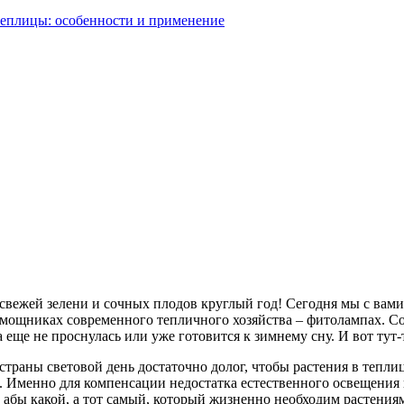
еплицы: особенности и применение
свежей зелени и сочных плодов круглый год! Сегодня мы с вами 
омощниках современного тепличного хозяйства – фитолампах. Сог
еще не проснулась или уже готовится к зимнему сну. И вот тут
страны световой день достаточно долог, чтобы растения в тепл
ы. Именно для компенсации недостатка естественного освещения
абы какой, а тот самый, который жизненно необходим растениям