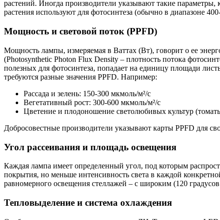
растений. Иногда производители указывают такие параметры, как
растения используют для фотосинтеза (обычно в диапазоне 400-
Мощность и световой поток (PPFD)
Мощность лампы, измеряемая в Ваттах (Вт), говорит о ее энерг
(Photosynthetic Photon Flux Density – плотность потока фотоси
полезных для фотосинтеза, попадает на единицу площади листье
требуются разные значения PPFD. Например:
Рассада и зелень: 150-300 мкмоль/м²/с
Вегетативный рост: 300-600 мкмоль/м²/с
Цветение и плодоношение светолюбивых культур (томаты,
Добросовестные производители указывают карты PPFD для свои
Угол рассеивания и площадь освещения
Каждая лампа имеет определенный угол, под которым распростр
покрытия, но меньше интенсивность света в каждой конкретной
равномерного освещения стеллажей – с широким (120 градусов
Тепловыделение и система охлаждения