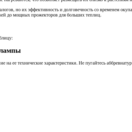
алогов, но их эффективность и долговечность со временем оку
ажей до мощных прожекторов для больших теплиц.
блицу:
олампы
е на ее технические характеристики. Не пугайтесь аббревиатур,