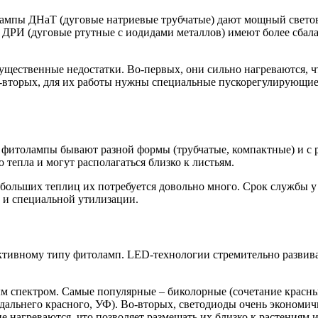
 Лампы ДНаТ (дуговые натриевые трубчатые) дают мощный свето
ДРИ (дуговые ртутные с иодидами металлов) имеют более сбала
ущественные недостатки. Во-первых, они сильно нагреваются, ч
-вторых, для их работы нужны специальные пускорегулирующие а
фитолампы бывают разной формы (трубчатые, компактные) и с р
 тепла и могут располагаться близко к листьям.
 больших теплиц их потребуется довольно много. Срок службы у 
и и специальной утилизации.
ктивному типу фитоламп. LED-технологии стремительно развива
ым спектром. Самые популярные – биколорные (сочетание крас
, дальнего красного, УФ). Во-вторых, светодиоды очень экономи
 не нагреваются, что позволяет размещать их близко к растениям 