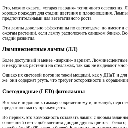
Это, можно сказать, «старая гвардия» тепличного освещения.
хорошо подходит для стадии цветения и плодоношения. Лампы 
предпочтительными для вегетативного роста.
Эти лампы довольно эффективны по светоотдаче, но имеют и с
ожогам растений, если лампу расположить слишком близко. Во
стадий развития.
Люминесцентные лампы (ЛЛ)
Более доступный и менее «жаркий» вариант. Люминесцентные 
и некрупных растений на стеллажах, так как не выделяют много
Однако их световой поток не такой мощный, как у ДНаТ, и для
же, они содержат ртуть, что требует осторожности в обращени
Светодиодные (LED) фитолампы
Вот мы и подошли к самому современному и, пожалуй, перспе
предлагают массу преимуществ.
Во-первых, это возможность создавать лампы с любым заданн
солнечный свет с добавлением диодов других цветов – белого
службы (до 50 000 часов и более). В-третьих, они практически