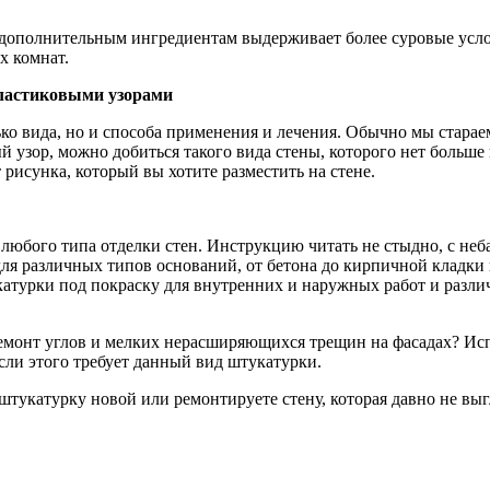
дополнительным ингредиентам выдерживает более суровые услови
х комнат.
пластиковыми узорами
олько вида, но и способа применения и лечения. Обычно мы стар
й узор, можно добиться такого вида стены, которого нет больше
 рисунка, который вы хотите разместить на стене.
 любого типа отделки стен. Инструкцию читать не стыдно, с неб
 для различных типов оснований, от бетона до кирпичной клад
катурки под покраску для внутренних и наружных работ и разли
емонт углов и мелких нерасширяющихся трещин на фасадах? Ис
если этого требует данный вид штукатурки.
 штукатурку новой или ремонтируете стену, которая давно не выг