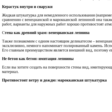
Керастук внутри и снаружи
Жидкая штукатурка для немедленного использования (например
сравнению с венецианской и марокканской лепниной она также
работ, варианты для наружных работ хорошо противостоят ат
С
тена как древний храм: венецианская лепнина
Также познакомим с одним настоящим деликатесом – венецианс
эксклюзивно, немного напоминает полированный камень. Испо
Его главным преимуществом является внешний вид, поэтому ег
Не бетон как бетон: имитация лепнины
Если вы хотите создать на поверхности стены вид, имитирующ
материал.
Противостоит ветру и дождю: марокканская штукатурка