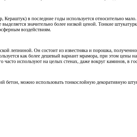
, Кераштук) в последние годы используется относительно мало.
 выделяется значительно более низкой ценой. Тонкие штукатур
мосферным воздействиям.
кой лепниной. Он состоит из известняка и порошка, полученно
льзуется как более дешевый вариант мрамора, при этом цены н
о часто используют на целых стенах, даже вокруг каминов, в г
ий бетон, можно использовать тонкослойную декоративную штук