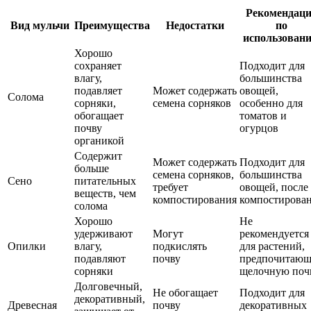
Рекомендац
Вид мульчи
Преимущества
Недостатки
по
использован
Хорошо
сохраняет
Подходит для
влагу,
большинства
подавляет
Может содержать
овощей,
Солома
сорняки,
семена сорняков
особенно для
обогащает
томатов и
почву
огурцов
органикой
Содержит
Может содержать
Подходит для
больше
семена сорняков,
большинства
Сено
питательных
требует
овощей, после
веществ, чем
компостирования
компостирова
солома
Хорошо
Не
удерживают
Могут
рекомендуется
Опилки
влагу,
подкислять
для растений,
подавляют
почву
предпочитаю
сорняки
щелочную поч
Долговечный,
Не обогащает
Подходит для
декоративный,
Древесная
почву
декоративных