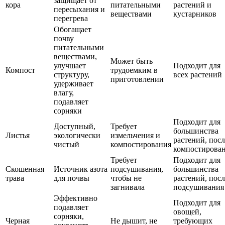
защищает от
кора
питательными
растений и
пересыхания и
веществами
кустарников
перегрева
Обогащает
почву
питательными
веществами,
Может быть
улучшает
Подходит для
Компост
трудоемким в
структуру,
всех растений
приготовлении
удерживает
влагу,
подавляет
сорняки
Подходит для
Доступный,
Требует
большинства
Листья
экологически
измельчения и
растений, посл
чистый
компостирования
компостирова
Требует
Подходит для
Скошенная
Источник азота
подсушивания,
большинства
трава
для почвы
чтобы не
растений, посл
загнивала
подсушивания
Эффективно
Подходит для
подавляет
овощей,
сорняки,
Черная
Не дышит, не
требующих