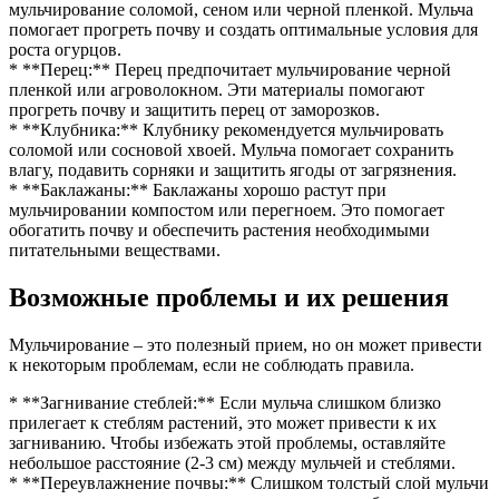
мульчирование соломой, сеном или черной пленкой. Мульча
помогает прогреть почву и создать оптимальные условия для
роста огурцов.
* **Перец:** Перец предпочитает мульчирование черной
пленкой или агроволокном. Эти материалы помогают
прогреть почву и защитить перец от заморозков.
* **Клубника:** Клубнику рекомендуется мульчировать
соломой или сосновой хвоей. Мульча помогает сохранить
влагу, подавить сорняки и защитить ягоды от загрязнения.
* **Баклажаны:** Баклажаны хорошо растут при
мульчировании компостом или перегноем. Это помогает
обогатить почву и обеспечить растения необходимыми
питательными веществами.
Возможные проблемы и их решения
Мульчирование – это полезный прием, но он может привести
к некоторым проблемам, если не соблюдать правила.
* **Загнивание стеблей:** Если мульча слишком близко
прилегает к стеблям растений, это может привести к их
загниванию. Чтобы избежать этой проблемы, оставляйте
небольшое расстояние (2-3 см) между мульчей и стеблями.
* **Переувлажнение почвы:** Слишком толстый слой мульчи