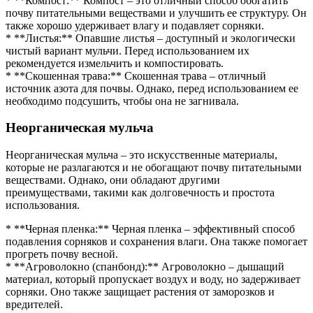
* **Компост:** Компост – это отличный способ обогатить
почву питательными веществами и улучшить ее структуру. Он
также хорошо удерживает влагу и подавляет сорняки.
* **Листья:** Опавшие листья – доступный и экологически
чистый вариант мульчи. Перед использованием их
рекомендуется измельчить и компостировать.
* **Скошенная трава:** Скошенная трава – отличный
источник азота для почвы. Однако, перед использованием ее
необходимо подсушить, чтобы она не загнивала.
Неорганическая мульча
Неорганическая мульча – это искусственные материалы,
которые не разлагаются и не обогащают почву питательными
веществами. Однако, они обладают другими
преимуществами, такими как долговечность и простота
использования.
* **Черная пленка:** Черная пленка – эффективный способ
подавления сорняков и сохранения влаги. Она также помогает
прогреть почву весной.
* **Агроволокно (спанбонд):** Агроволокно – дышащий
материал, который пропускает воздух и воду, но задерживает
сорняки. Оно также защищает растения от заморозков и
вредителей.