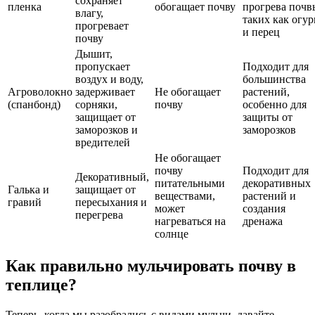
сохраняет
пленка
обогащает почву
прогрева почв
влагу,
таких как огу
прогревает
и перец
почву
Дышит,
пропускает
Подходит для
воздух и воду,
большинства
Агроволокно
задерживает
Не обогащает
растений,
(спанбонд)
сорняки,
почву
особенно для
защищает от
защиты от
заморозков и
заморозков
вредителей
Не обогащает
почву
Подходит для
Декоративный,
питательными
декоративных
Галька и
защищает от
веществами,
растений и
гравий
пересыхания и
может
создания
перегрева
нагреваться на
дренажа
солнце
Как правильно мульчировать почву в
теплице?
Теперь, когда мы разобрались с видами мульчи, давайте