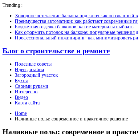
Trending :
Холодное остекление балкона под ключ как осознанный в
Преимущества автоматики: как работают современные г
Бюджетная отделка балконов: какие материалы выбрать
Как оформить потолок на балконе: популярные решения 
Профессиональный инжиниринг: как минимизировать рис
Блог о строительстве и ремонте
Полезные советы
Идеи дизайна
Загородный участок
Кухня
Своими руками
Интересно
Видео
Карта сайта
Home
Наливные полы: современное и практичное решение
Наливные полы: современное и практи