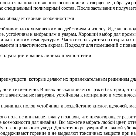
носится на подготовленное основание и затвердевает, образуя р
 нас специальный полимерный состав. После застывания получает
ых обладает своими особенностями:
ойчивостью к химическим воздействиям и износу. Идеально под
ные, устойчивы к вибрациям и ударам. Хороший выбор для про
ивы к низким температурам. Часто используются на открытых п
цемента и эластичность акрила. Подходят для помещений с пов
эксплуатации и ваших личных предпочтений.
преимуществ, которые делают их привлекательным решением дл
, но и гигиенично. В швах не скапливается грзь и бактерии, что
т значительные нагрузки, устойчивы к истиранию и механическ
наливных полов устойчивы к воздействию кислот, щелочей, мас
го пола не впитывает влагу и запахи, что предотвращает развит
возможности для дизайна. Вы можете выбрать любой цвет, оттен
буют специального ухода. Достаточно регулярной влажной уборк
оддерживают горение и не выделяют токсичных веществ при на