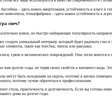
 полы все чаще используются в качестве современного и стильн
ассейны – здесь важна амортизация, устойчивость к влаге и ги
е комплексы, птицефабрики – здесь важна устойчивость к агрес
гра свеч?
осительно новое, но быстро набирающее популярность направле
т создать уникальный интерьер, который будет радовать глаз и 
ные элементы, такие как блестки, чипсы или ракушки.
влаги, грязи и механических повреждений. Они легко моются и н
т вам долгие годы, не теряя своих свойств и внешнего вида. Эт
полы могут быть холодными на ощупь, поэтому в жилых помещен
 опыта, поэтому лучше обратиться к профессионалам.
ценит стиль, практичность и долговечность. Если вы готовы инв
вашего дома на долгие годы.