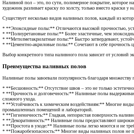
Наливной пол – это, по сути, полимерное покрытие, которое на
художник разливает краску по холсту, только вместо краски у
Существует несколько видов наливных полов, каждый из котор
* **Эпоксидные полы:** Отличаются высокой прочностью, уст
* **Полиуретановые полы:** Более эластичные, чем эпоксид
* **Метилметакрилатные полы:** Быстро затвердевают, устойч
* **Цементно-акриловые полы:** Сочетают в себе прочность 
Выбор конкретного типа наливного пола зависит от условий 
Преимущества наливных полов
Наливные полы завоевали популярность благодаря множеству 
* **Бесшовность:** Отсутствие швов – это не только эстетично
* **Прочность и долговечность:** Наливные полы выдерживаю
сложного ухода.
* **Устойчивость к химическим воздействиям:** Многие виды 
промышленных помещений и лабораторий.
* **Гигиеничность:** Гладкая, непористая поверхность наливно
* **Декоративность:** Наливные полы предоставляют широкие 
* **Простота в уходе:** Наливные полы легко моются и не тре
* **Пожаробезопасность:** Многие виды наливных полов не п