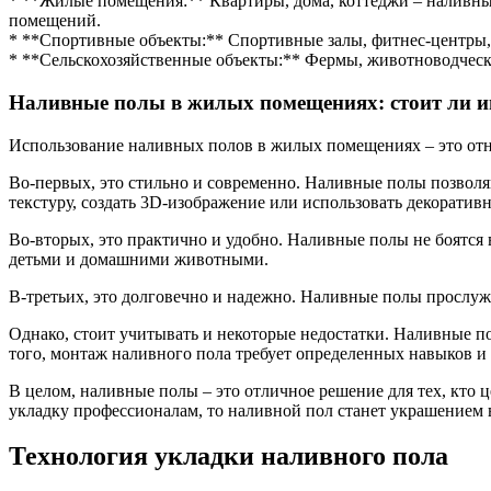
* **Жилые помещения:** Квартиры, дома, коттеджи – наливные
помещений.
* **Спортивные объекты:** Спортивные залы, фитнес-центры, б
* **Сельскохозяйственные объекты:** Фермы, животноводчески
Наливные полы в жилых помещениях: стоит ли и
Использование наливных полов в жилых помещениях – это отн
Во-первых, это стильно и современно. Наливные полы позволяю
текстуру, создать 3D-изображение или использовать декоратив
Во-вторых, это практично и удобно. Наливные полы не боятся 
детьми и домашними животными.
В-третьих, это долговечно и надежно. Наливные полы прослужа
Однако, стоит учитывать и некоторые недостатки. Наливные 
того, монтаж наливного пола требует определенных навыков и
В целом, наливные полы – это отличное решение для тех, кто 
укладку профессионалам, то наливной пол станет украшением 
Технология укладки наливного пола