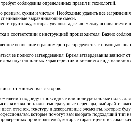
й требует соблюдения определенных правил и технологий.
 ровным, сухим и чистым. Необходимо удалить все загрязнения,
ь специальные выравнивающие смеси.
нести грунтовку, которая улучшит адгезию между основанием и 
ится в соответствии с инструкцией производителя. Важно собл
вленное основание и равномерно распределяется с помощью шпат
аться ее полного затвердевания. Время затвердевания зависит о
ия эксплуатационных характеристик и внешнего вида наливного
ависит от множества факторов.
омещений подойдут эпоксидные или полиуретановые полы, для
ысокая влажность или температурные перепады, выбирайте влаг
цвет, оттенок, текстуру и декоративные элементы, которые буду
рофессионалам, которые помогут вам выбрать подходящий тип на
 проверенных производителей, которые гарантируют высокое кач