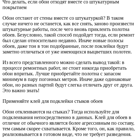
Что делать, если обои отходят вместе со штукатурным
покрытием
Обои отстают от стены вместе со штукатуркой? В таком
случае ничего не останется, как все снять, заново произвести
штукатурные работы, после чего вновь приклеить полотна
обоев. Безусловно, такой способ подойдет тогда, если ремонт
был сделан относительно недавно. Иначе новые полосы
обоев, даже тон в тон подобранные, после поклейки будут
заметно отличаться от уже имеющихся выцветших полотен.
Из всего представленного можно сделать вывод такой: в
процессе ремонтных работ, не стоит никогда приобретать
обои впритык. Лучше приобретайте полотна с запасом
минимум в пару погонных метров. Иначе даже одинаковые
обои, но разных партий будут слегка отличать друг от друга.
Это важно знать!
Применяйте клей для подклейки стыков обоев
Обои отклеиваются на стыках? Тогда используйте для
подклеивания непосредственно в данных. Клей для обоев в
отличие от обычного является более агрессивным по составу,
тем самым скорее схватывается. Кроме того, он, как правило,
реализовывается в готовом виде, что не требует разведения.