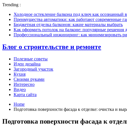
Trending :
Холодное остекление балкона под ключ как осознанный в
Преимущества автоматики: как работают современные г
Бюджетная отделка балконов: какие материалы выбрать
Как оформить потолок на балконе: популярные решения 
Профессиональный инжиниринг: как минимизировать рис
Блог о строительстве и ремонте
Полезные советы
Идеи дизайна
Загородный участок
Кухня
Своими руками
Интересно
Видео
Карта сайта
Home
Подготовка поверхности фасада к отделке: очистка и вы
Подготовка поверхности фасада к отде