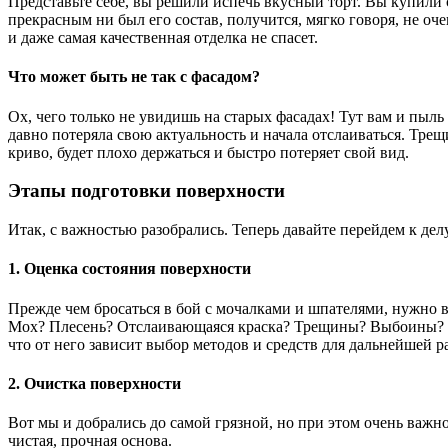
Представьте себе, вы решили испечь вкусный торт. Вы купили 
прекрасным ни был его состав, получится, мягко говоря, не оче
и даже самая качественная отделка не спасет.
Что может быть не так с фасадом?
Ох, чего только не увидишь на старых фасадах! Тут вам и пыль
давно потеряла свою актуальность и начала отслаиваться. Трещ
криво, будет плохо держаться и быстро потеряет свой вид.
Этапы подготовки поверхности
Итак, с важностью разобрались. Теперь давайте перейдем к дел
1. Оценка состояния поверхности
Прежде чем бросаться в бой с мочалками и шпателями, нужно в
Мох? Плесень? Отслаивающаяся краска? Трещины? Выбоины? Вс
что от него зависит выбор методов и средств для дальнейшей р
2. Очистка поверхности
Вот мы и добрались до самой грязной, но при этом очень важно
чистая, прочная основа.