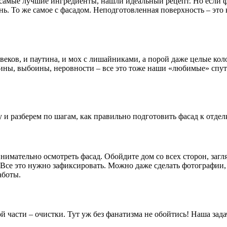
самые лучшие ингредиенты, нашли идеальный рецепт. Но если фо
нь. То же самое с фасадом. Неподготовленная поверхность – это 
 веков, и паутина, и мох с лишайниками, а порой даже целые кол
ины, выбоины, неровности – все это тоже наши «любимые» спутни
у и разберем по шагам, как правильно подготовить фасад к отдел
нимательно осмотреть фасад. Обойдите дом со всех сторон, загл
е это нужно зафиксировать. Можно даже сделать фотографии, ч
аботы.
й части – очистки. Тут уж без фанатизма не обойтись! Наша зада