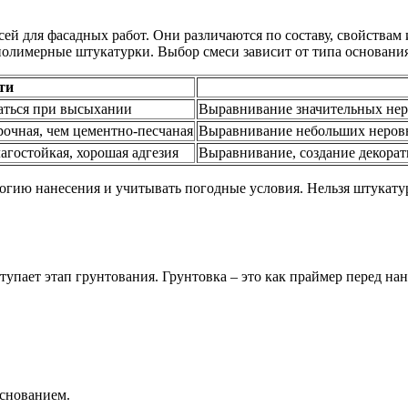
ей для фасадных работ. Они различаются по составу, свойствам
олимерные штукатурки. Выбор смеси зависит от типа основания
ти
каться при высыхании
Выравнивание значительных неро
рочная, чем цементно-песчаная
Выравнивание небольших неровн
агостойкая, хорошая адгезия
Выравнивание, создание декора
огию нанесения и учитывать погодные условия. Нельзя штукат
тупает этап грунтования. Грунтовка – это как праймер перед на
основанием.