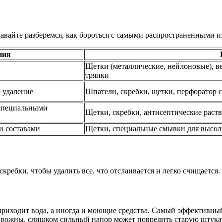
авайте разберемся, как бороться с самыми распространенными и
ния
Щетки (металлические, нейлоновые), ве
тряпки
 удаление
Шпатели, скребки, щетки, перфоратор 
 специальными
Щетки, скребки, антисептические раст
и составами
Щетки, специальные смывки для высол
скребки, чтобы удалить все, что отслаивается и легко счищается
приходит вода, а иногда и моющие средства. Самый эффективный
сторожны, слишком сильный напор может повредить старую штука