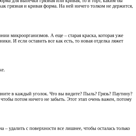
рма для выпечки грязная или кривая, то и торт, каким бы
как грязная и кривая форма. На ней ничего толком не держится,
онии микроорганизмов. А еще – старая краска, которая уже
ки. И если оставить все как есть, то новая отделка ляжет
ке.
яните в каждый уголок. Что вы видите? Пыль? Грязь? Паутину?
тобы потом ничего не забыть. Этот этап очень важен, потому
ча – удалить с поверхности все лишнее, чтобы осталась только