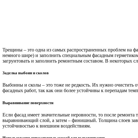
Трещины – это одна из самых распространенных проблем на фа
немного шире) и заполнить специальным фасадным герметиком 
загрунтовать и заполнить ремонтным составом. В некоторых с
Заделка выбоин и сколов
Выбоины и сколы – это тоже не редкость. Их нужно очистить о
фасадных работ, так как они более устойчивы к перепадам тем
Выравнивание поверхности
Если фасад имеет значительные неровности, то после ремонта
выравнивающий слой, а затем – финишный. Толщина слоев зави
устойчивостью к внешним воздействиям.
Использование штукатурных смесей для выравнивания