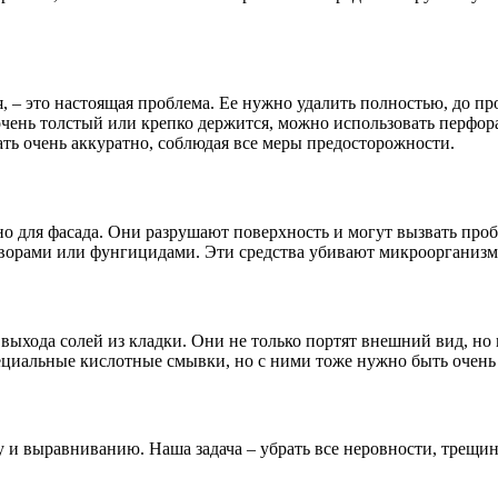
я, – это настоящая проблема. Ее нужно удалить полностью, до п
 очень толстый или крепко держится, можно использовать перфо
ть очень аккуратно, соблюдая все меры предосторожности.
дно для фасада. Они разрушают поверхность и могут вызвать про
ворами или фунгицидами. Эти средства убивают микроорганизм
 выхода солей из кладки. Они не только портят внешний вид, но
пециальные кислотные смывки, но с ними тоже нужно быть очень
у и выравниванию. Наша задача – убрать все неровности, трещин