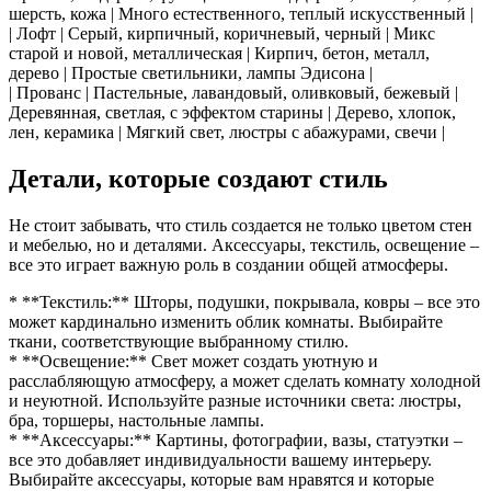
шерсть, кожа | Много естественного, теплый искусственный |
| Лофт | Серый, кирпичный, коричневый, черный | Микс
старой и новой, металлическая | Кирпич, бетон, металл,
дерево | Простые светильники, лампы Эдисона |
| Прованс | Пастельные, лавандовый, оливковый, бежевый |
Деревянная, светлая, с эффектом старины | Дерево, хлопок,
лен, керамика | Мягкий свет, люстры с абажурами, свечи |
Детали, которые создают стиль
Не стоит забывать, что стиль создается не только цветом стен
и мебелью, но и деталями. Аксессуары, текстиль, освещение –
все это играет важную роль в создании общей атмосферы.
* **Текстиль:** Шторы, подушки, покрывала, ковры – все это
может кардинально изменить облик комнаты. Выбирайте
ткани, соответствующие выбранному стилю.
* **Освещение:** Свет может создать уютную и
расслабляющую атмосферу, а может сделать комнату холодной
и неуютной. Используйте разные источники света: люстры,
бра, торшеры, настольные лампы.
* **Аксессуары:** Картины, фотографии, вазы, статуэтки –
все это добавляет индивидуальности вашему интерьеру.
Выбирайте аксессуары, которые вам нравятся и которые