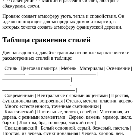
* **Освещение:** Мягкий и рассеянный свет, люстры с
абажурами, свечи.
Прованс создает атмосферу уюта, тепла и спокойствия. Он
идеально подходит для загородных домов и квартир, в
которых хочется создать атмосферу французской деревни.
Таблица сравнения стилей
Для наглядности, давайте сравним основные характеристики
рассмотренных стилей в таблице:
| Стиль | Цветовая палитра | Мебель | Материалы | Освещение |
| ————- | —————————————— |
—————————————— |
——————————————- |
——————————————— |
| Современный | Нейтральные с яркими акцентами | Простая,
функциональная, встроенная | Стекло, металл, пластик, дерево
| Много естественного, точечные светильники |
| Классический | Пастельные, золото, серебро | Массивная, из
дерева, с резными элементами | Дерево, камень, мрамор, шелк,
бархат | Люстры, бра, торшеры, мягкий свет |
| Скандинавский | Белый основной, серый, бежевый, пастель |
Простая, из дерева, функциональная | Дерево, хлопок, лен,