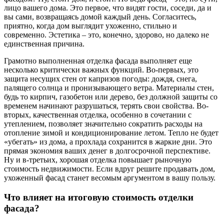
лицо вашего дома. Это первое, что видят гости, соседи, да и
вы сами, возвращаясь домой каждый день. Согласитесь,
приятно, когда дом выглядит ухоженно, стильно и
современно. Эстетика – это, конечно, здорово, но далеко не
единственная причина.
Грамотно выполненная отделка фасада выполняет еще
несколько критически важных функций. Во-первых, это
защита несущих стен от капризов погоды: дождя, снега,
палящего солнца и пронизывающего ветра. Материалы стен,
будь то кирпич, газобетон или дерево, без должной защиты со
временем начинают разрушаться, терять свои свойства. Во-
вторых, качественная отделка, особенно в сочетании с
утеплением, позволяет значительно сократить расходы на
отопление зимой и кондиционирование летом. Тепло не будет
«убегать» из дома, а прохлада сохранится в жаркие дни. Это
прямая экономия ваших денег в долгосрочной перспективе.
Ну и в-третьих, хорошая отделка повышает рыночную
стоимость недвижимости. Если вдруг решите продавать дом,
ухоженный фасад станет весомым аргументом в вашу пользу.
Что влияет на итоговую стоимость отделки
фасада?