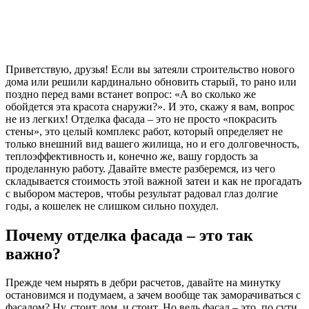
Приветствую, друзья! Если вы затеяли строительство нового
дома или решили кардинально обновить старый, то рано или
поздно перед вами встанет вопрос: «А во сколько же
обойдется эта красота снаружи?». И это, скажу я вам, вопрос
не из легких! Отделка фасада – это не просто «покрасить
стены», это целый комплекс работ, который определяет не
только внешний вид вашего жилища, но и его долговечность,
теплоэффективность и, конечно же, вашу гордость за
проделанную работу. Давайте вместе разберемся, из чего
складывается стоимость этой важной затеи и как не прогадать
с выбором мастеров, чтобы результат радовал глаз долгие
годы, а кошелек не слишком сильно похудел.
Почему отделка фасада – это так
важно?
Прежде чем нырять в дебри расчетов, давайте на минутку
остановимся и подумаем, а зачем вообще так заморачиваться с
фасадом? Ну, стоит дом, и стоит. Но ведь фасад – это, по сути,