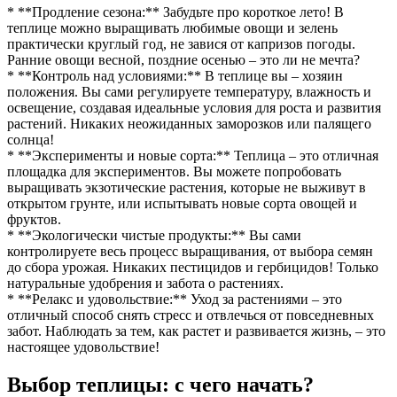
* **Продление сезона:** Забудьте про короткое лето! В
теплице можно выращивать любимые овощи и зелень
практически круглый год, не завися от капризов погоды.
Ранние овощи весной, поздние осенью – это ли не мечта?
* **Контроль над условиями:** В теплице вы – хозяин
положения. Вы сами регулируете температуру, влажность и
освещение, создавая идеальные условия для роста и развития
растений. Никаких неожиданных заморозков или палящего
солнца!
* **Эксперименты и новые сорта:** Теплица – это отличная
площадка для экспериментов. Вы можете попробовать
выращивать экзотические растения, которые не выживут в
открытом грунте, или испытывать новые сорта овощей и
фруктов.
* **Экологически чистые продукты:** Вы сами
контролируете весь процесс выращивания, от выбора семян
до сбора урожая. Никаких пестицидов и гербицидов! Только
натуральные удобрения и забота о растениях.
* **Релакс и удовольствие:** Уход за растениями – это
отличный способ снять стресс и отвлечься от повседневных
забот. Наблюдать за тем, как растет и развивается жизнь, – это
настоящее удовольствие!
Выбор теплицы: с чего начать?