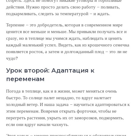
созреть. Здесь не помогут никакие уговоры и торопливые
действия. Нужно просто делать свою работу – поливать,
подкармливать, следить за температурой – и ждать.
Терпение – это добродетель, которая в современном мире
ценится все меньше и меньше. Мы привыкли получать все и
сразу, но в теплице мы учимся ждать, наблюдать и ценить
каждый маленький успех. Видеть, как из крошечного семечка
появляется росток, а затем и долгожданный плод – это ли не
чудо?
Урок второй: Адаптация к
переменам
Погода в теплице, как и в жизни, может меняться очень
быстро. То солнце палит нещадно, то вдруг налетает
холодный ветер. И наша задача – научиться адаптироваться к
этим переменам. Вовремя открыть форточки, чтобы не
перегреть растения, укрыть их от заморозков, подкормить,
если они вдруг начали чахнуть.
Этот навык – умение приспосабливаться к обстоятельствам