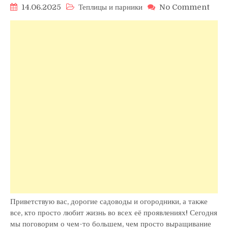
on
14.06.2025
Теплицы и парники
No Comment
Тепл
и
мудр
как
стать
мудр
благ
тепл
Приветствую вас, дорогие садоводы и огородники, а также
все, кто просто любит жизнь во всех её проявлениях! Сегодня
мы поговорим о чем-то большем, чем просто выращивание