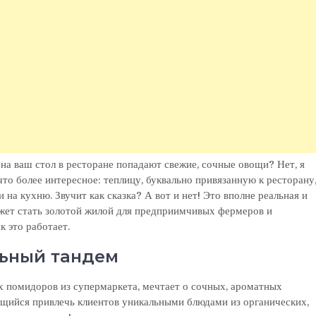
поставлять
овощи
в
ресторан
к на ваш стол в ресторане попадают свежие, сочные овощи? Нет, я
что более интересное: теплицу, буквально привязанную к ресторану
а кухню. Звучит как сказка? А вот и нет! Это вполне реальная и
жет стать золотой жилой для предприимчивых фермеров и
к это работает.
льный тандем
х помидоров из супермаркета, мечтает о сочных, ароматных
мящийся привлечь клиентов уникальными блюдами из органических,