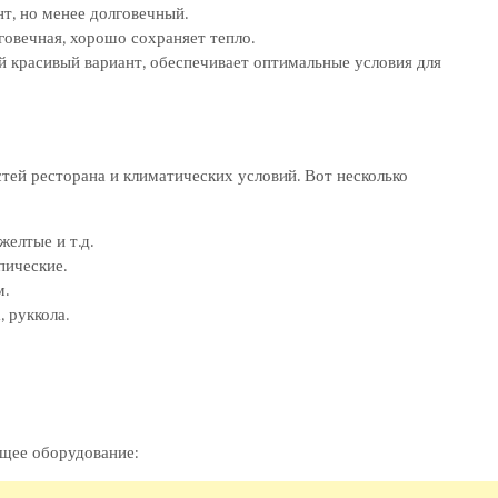
т, но менее долговечный.
говечная, хорошо сохраняет тепло.
й красивый вариант, обеспечивает оптимальные условия для
тей ресторана и климатических условий. Вот несколько
желтые и т.д.
пические.
м.
, руккола.
щее оборудование: