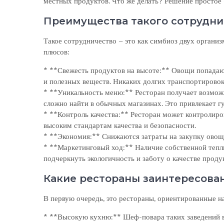
местных продуктов. Что же делать? Решение простое 
Преимущества такого сотрудни
Такое сотрудничество – это как симбиоз двух организ
плюсов:
* **Свежесть продуктов на высоте:** Овощи попадают
и полезных веществ. Никаких долгих транспортировок
* **Уникальность меню:** Ресторан получает возможн
сложно найти в обычных магазинах. Это привлекает г
* **Контроль качества:** Ресторан может контролир
высоким стандартам качества и безопасности.
* **Экономия:** Снижаются затраты на закупку овоще
* **Маркетинговый ход:** Наличие собственной тепл
подчеркнуть экологичность и заботу о качестве проду
Какие рестораны заинтересова
В первую очередь, это рестораны, ориентированные на
* **Высокую кухню:** Шеф-повара таких заведений в