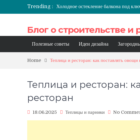
Trending :
Холодное остекление балкона под клю
Преимущества автоматики: как работ
Бюджетная отделка балконов: какие м
Блог о строительстве и
Как оформить потолок на балконе: по
Профессиональный инжиниринг: как м
эксплуатации зданий
Полезные советы
Идеи дизайна
Загородны
Home
Теплица и ресторан: как поставлять овощи 
Теплица и ресторан: к
ресторан
18.06.2025
Теплицы и парники
No Comme