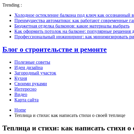
Trending :
Холодное остекление балкона под ключ как осознанный в
Преимущества автоматики: как работают современные г
Бюджетная отделка балконов: какие материалы выбрать
Как оформить потолок на балконе: популярные решения 
Профессиональный инжиниринг: как минимизировать рис
Блог о строительстве и ремонте
Полезные советы
Идеи дизайна
Загородный участок
Кухня
Своими руками
Интересно
Видео
Карта сайта
Home
Теплица и стихи: как написать стихи о своей теплице
Теплица и стихи: как написать стихи о