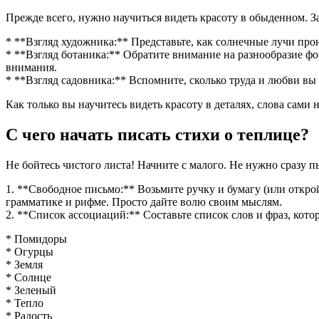
Прежде всего, нужно научиться видеть красоту в обыденном. За
* **Взгляд художника:** Представьте, как солнечные лучи прон
* **Взгляд ботаника:** Обратите внимание на разнообразие фо
внимания.
* **Взгляд садовника:** Вспомните, сколько труда и любви вы
Как только вы научитесь видеть красоту в деталях, слова сами
С чего начать писать стихи о теплице?
Не бойтесь чистого листа! Начните с малого. Не нужно сразу п
1. **Свободное письмо:** Возьмите ручку и бумагу (или откройт
грамматике и рифме. Просто дайте волю своим мыслям.
2. **Список ассоциаций:** Составьте список слов и фраз, кото
* Помидоры
* Огурцы
* Земля
* Солнце
* Зеленый
* Тепло
* Радость