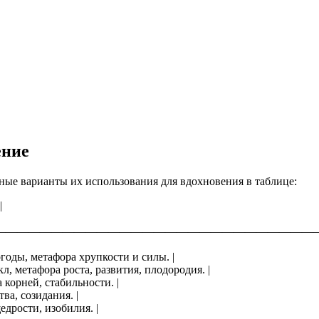
ение
ные варианты их использования для вдохновения в таблице:
|
————————————————————————————
огоды, метафора хрупкости и силы. |
л, метафора роста, развития, плодородия. |
 корней, стабильности. |
ва, созидания. |
едрости, изобилия. |