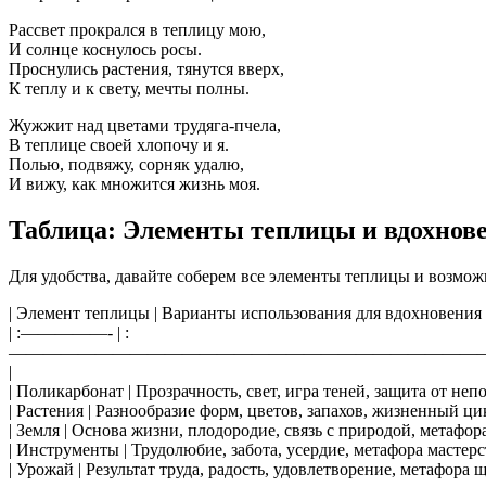
Рассвет прокрался в теплицу мою,
И солнце коснулось росы.
Проснулись растения, тянутся вверх,
К теплу и к свету, мечты полны.
Жужжит над цветами трудяга-пчела,
В теплице своей хлопочу и я.
Полью, подвяжу, сорняк удалю,
И вижу, как множится жизнь моя.
Таблица: Элементы теплицы и вдохнов
Для удобства, давайте соберем все элементы теплицы и возмож
| Элемент теплицы | Варианты использования для вдохновения 
| :—————- | :
———————————————————————————
|
| Поликарбонат | Прозрачность, свет, игра теней, защита от неп
| Растения | Разнообразие форм, цветов, запахов, жизненный цик
| Земля | Основа жизни, плодородие, связь с природой, метафора
| Инструменты | Трудолюбие, забота, усердие, метафора мастерст
| Урожай | Результат труда, радость, удовлетворение, метафора щ