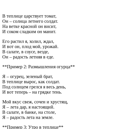
В теплице царствует томат,
Он – солнца летнего солдат.
На ветке красной он висит,
И соком сладким он манит.
Его растил я, холил, ждал,
И вот он, плод мой, урожай.
В салате, в соусе, везде,
Он – радость летняя в еде.
**Пример 2: Размышления огурца**
Я – огурец, зеленый брат,
В теплице вырос, как солдат.
Под солнцем грелся я весь день,
И вот теперь – на грядке тень.
Мой вкус свеж, сочен и хрустящ,
Я – лета дар, я настоящий.
В салате, в банке, на столе,
Я – радость лета на земле.
**Пример 3: Утро в теплице**