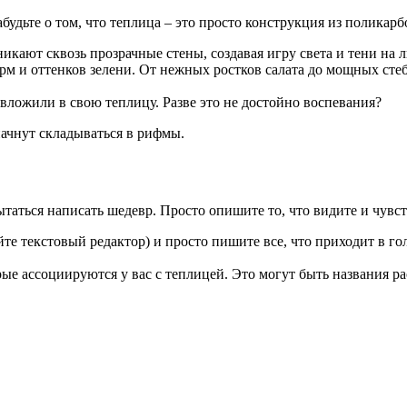
будьте о том, что теплица – это просто конструкция из поликарб
икают сквозь прозрачные стены, создавая игру света и тени на л
рм и оттенков зелени. От нежных ростков салата до мощных сте
 вложили в свою теплицу. Разве это не достойно воспевания?
 начнут складываться в рифмы.
ытаться написать шедевр. Просто опишите то, что видите и чувст
е текстовый редактор) и просто пишите все, что приходит в голо
рые ассоциируются у вас с теплицей. Это могут быть названия р