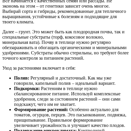
Все начинается с качественных семян или рассады. Не
экономь на этом – от генетики зависит очень многое.
Выбирай сорта и гибриды, рекомендованные для тепличного
выращивания, устойчивые к болезням и подходящие для
твоего климата.
Далее – грунт. Это может быть как плодородная почва, так и
специальные субстраты (торф, кокосовое волокно,
минеральная вата). Почву в теплице нужно регулярно
обеззараживать и обогащать органическими и минеральными
удобрениями. Субстраты обычно стерильны, но требуют более
точного контроля за питанием растений.
Уход за растениями включает в себя:
Полив:
Регулярный и достаточный. Как мы уже
говорили, капельный полив – идеальный вариант.
Подкормки:
Растениям в теплице нужно
сбалансированное питание. Используй комплексные
удобрения, следи за состоянием растений – они сами
подскажут, чего им не хватает.
Формирование растений:
Особенно актуально для
томатов, огурцов, перцев. Это пасынкование, подвязка,
прищипывание. Правильное формирование
увеличивает урожайность и улучшает качество плодов.
Поддержание микроклимата:
Контролируй