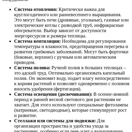
Система отопления:
Критически важна для
круглогодичного или ранневесеннего выращивания.
Это могут быть печи (дровяные, угольные), газовые или
электрические котлы с разводкой труб, инфракрасные
обогреватели. Выбор зависит от доступности
энергоресурсов и размера теплицы.
Система вентиляции:
Необходима для регулирования
температуры и влажности, предотвращения перегрева и
развития грибковых заболеваний. Могут быть форточки
(боковые, верхние) с ручным или автоматическим
приводом.
Система полива:
Ручной полив в больших теплицах –
это адский труд. Оптимально организовать капельный
полив. Он экономит воду, подает влагу непосредственно
к корням растений и позволяет одновременно с поливом
вносить удобрения (фертигация).
Система освещения (досвечивания):
В осенне-зимний
период и ранней весной светового дня растениям не
хватает. Для этого используют специальные фитолампы
(натриевые, светодиодные), которые стимулируют рост
и развитие.
Стеллажи или системы для подвязки:
Для
организации пространства и удобства ухода за
растениями, особенно если речь идет о выращивании