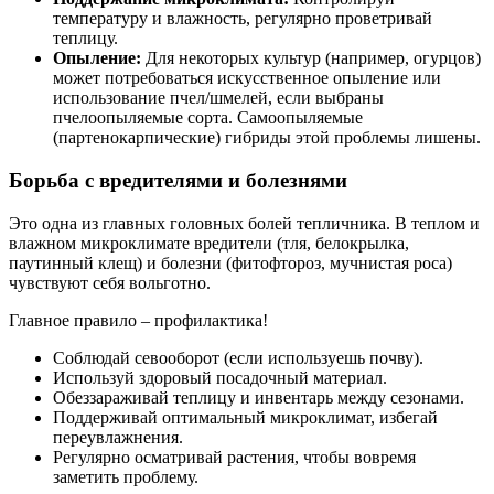
температуру и влажность, регулярно проветривай
теплицу.
Опыление:
Для некоторых культур (например, огурцов)
может потребоваться искусственное опыление или
использование пчел/шмелей, если выбраны
пчелоопыляемые сорта. Самоопыляемые
(партенокарпические) гибриды этой проблемы лишены.
Борьба с вредителями и болезнями
Это одна из главных головных болей тепличника. В теплом и
влажном микроклимате вредители (тля, белокрылка,
паутинный клещ) и болезни (фитофтороз, мучнистая роса)
чувствуют себя вольготно.
Главное правило – профилактика!
Соблюдай севооборот (если используешь почву).
Используй здоровый посадочный материал.
Обеззараживай теплицу и инвентарь между сезонами.
Поддерживай оптимальный микроклимат, избегай
переувлажнения.
Регулярно осматривай растения, чтобы вовремя
заметить проблему.