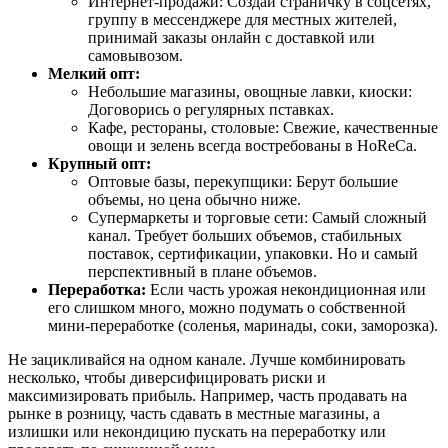
Интернет-продажи: Создай страничку в соцсетях,
группу в мессенджере для местных жителей,
принимай заказы онлайн с доставкой или
самовывозом.
Мелкий опт:
Небольшие магазины, овощные лавки, киоски:
Договорись о регулярных пставках.
Кафе, рестораны, столовые: Свежие, качественные
овощи и зелень всегда востребованы в HoReCa.
Крупный опт:
Оптовые базы, перекупщики: Берут большие
объемы, но цена обычно ниже.
Супермаркеты и торговые сети: Самый сложный
канал. Требует больших объемов, стабильных
поставок, сертификации, упаковки. Но и самый
перспективный в плане объемов.
Переработка:
Если часть урожая некондиционная или
его слишком много, можно подумать о собственной
мини-переработке (соленья, маринады, соки, заморозка).
Не зацикливайся на одном канале. Лучше комбинировать
несколько, чтобы диверсифицировать риски и
максимизировать прибыль. Например, часть продавать на
рынке в розницу, часть сдавать в местные магазины, а
излишки или некондицию пускать на переработку или