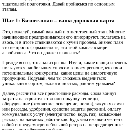
тщательной подготовки. Давай пройдемся по основным
этапам.
Шаг 1: Бизнес-план – ваша дорожная карта
Это, пожалуй, самый важный и ответственный этап. Многие
начинающие предприниматели его игнорируют, полагаясь на
авось, и в итоге сталкиваются с кучей проблем. Бизнес-план –
это не просто формальность, это твой компас в мире
агробизнеса. Что он должен включать?
Прежде всего, это анализ рынка. Изучи, какие овощи и зелень
пользуются наибольшим спросом в твоем регионе, кто твои
потенциальные конкуренты, какие цены на аналогичную
продукцию. Подумай, чем ты сможешь выделиться:
уникальным сортом, экологичностью, ранним урожаем?
Далее, рассчитай все предстоящие расходы. Сюда войдут
затраты на строительство или покупку теплицы,
оборудование (отопление, освещение, полив), закупку семян
или рассады, удобрения, средства защиты растений, оплату
коммунальных услуг (электричество, вода, газ), возможные
расходы на наемных работников. Будь максимально честен с
собой и предусмотри небольшой резерв на непредвиденные
траты – они обязательно будут.