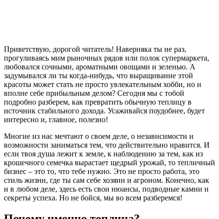
Приветствую, дорогой читатель! Наверняка ты не раз,
прогуливаясь мим рыночных рядов или полок супермаркета,
любовался сочными, ароматными овощами и зеленью. А
задумывался ли ты когда-нибудь, что выращивание этой
красоты может стать не просто увлекательным хобби, но и
вполне себе прибыльным делом? Сегодня мы с тобой
подробно разберем, как превратить обычную теплицу в
источник стабильного дохода. Усаживайся поудобнее, будет
интересно и, главное, полезно!
Многие из нас мечтают о своем деле, о независимости и
возможности заниматься тем, что действительно нравится. И
если твоя душа лежит к земле, к наблюдению за тем, как из
крошечного семечка вырастает щедрый урожай, то тепличный
бизнес – это то, что тебе нужно. Это не просто работа, это
стиль жизни, где ты сам себе хозяин и агроном. Конечно, как
и в любом деле, здесь есть свои нюансы, подводные камни и
секреты успеха. Но не бойся, мы во всем разберемся!
Почему именно теплица?