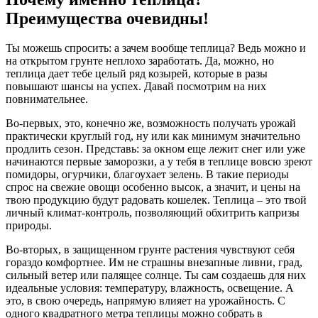
Преимущества очевидны!
Ты можешь спросить: а зачем вообще теплица? Ведь можно и
на открытом грунте неплохо заработать. Да, можно, но
теплица дает тебе целый ряд козырей, которые в разы
повышают шансы на успех. Давай посмотрим на них
повнимательнее.
Во-первых, это, конечно же, возможность получать урожай
практически круглый год, ну или как минимум значительно
продлить сезон. Представь: за окном еще лежит снег или уже
начинаются первые заморозки, а у тебя в теплице вовсю зреют
помидоры, огурчики, благоухает зелень. В такие периоды
спрос на свежие овощи особенно высок, а значит, и цены на
твою продукцию будут радовать кошелек. Теплица – это твой
личный климат-контроль, позволяющий обхитрить капризы
природы.
Во-вторых, в защищенном грунте растения чувствуют себя
гораздо комфортнее. Им не страшны внезапные ливни, град,
сильный ветер или палящее солнце. Ты сам создаешь для них
идеальные условия: температуру, влажность, освещение. А
это, в свою очередь, напрямую влияет на урожайность. С
одного квадратного метра теплицы можно собрать в