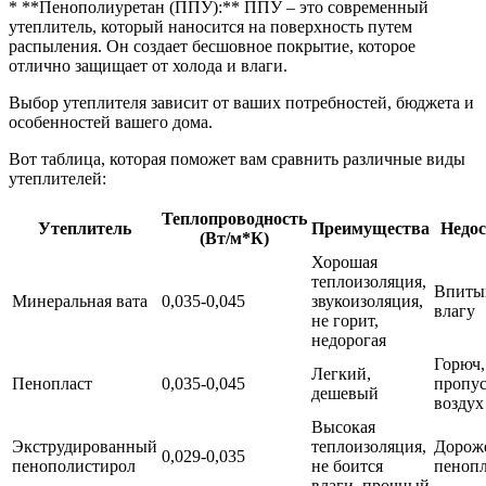
* **Пенополиуретан (ППУ):** ППУ – это современный
утеплитель, который наносится на поверхность путем
распыления. Он создает бесшовное покрытие, которое
отлично защищает от холода и влаги.
Выбор утеплителя зависит от ваших потребностей, бюджета и
особенностей вашего дома.
Вот таблица, которая поможет вам сравнить различные виды
утеплителей:
Теплопроводность
Утеплитель
Преимущества
Недос
(Вт/м*К)
Хорошая
теплоизоляция,
Впиты
Минеральная вата
0,035-0,045
звукоизоляция,
влагу
не горит,
недорогая
Горюч,
Легкий,
Пенопласт
0,035-0,045
пропус
дешевый
воздух
Высокая
Экструдированный
теплоизоляция,
Дорож
0,029-0,035
пенополистирол
не боится
пенопл
влаги, прочный