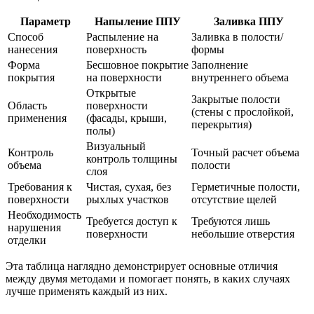
Параметр
Напыление ППУ
Заливка ППУ
Способ
Распыление на
Заливка в полости/
нанесения
поверхность
формы
Форма
Бесшовное покрытие
Заполнение
покрытия
на поверхности
внутреннего объема
Открытые
Закрытые полости
Область
поверхности
(стены с прослойкой,
применения
(фасады, крыши,
перекрытия)
полы)
Визуальный
Контроль
Точный расчет объема
контроль толщины
объема
полости
слоя
Требования к
Чистая, сухая, без
Герметичные полости,
поверхности
рыхлых участков
отсутствие щелей
Необходимость
Требуется доступ к
Требуются лишь
нарушения
поверхности
небольшие отверстия
отделки
Эта таблица наглядно демонстрирует основные отличия
между двумя методами и помогает понять, в каких случаях
лучше применять каждый из них.