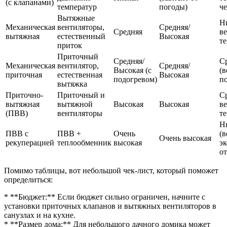
(с клапанами)
температур
погоды)
че
Вытяжные
Н
Механическая
вентиляторы,
Средняя/
Средняя
в
вытяжная
естественный
Высокая
т
приток
Приточный
Средняя/
С
Механическая
вентилятор,
Средняя/
Высокая (с
(в
приточная
естественная
Высокая
подогревом)
п
вытяжка
Приточно-
Приточный и
С
вытяжная
вытяжной
Высокая
Высокая
в
(ПВВ)
вентиляторы
т
Н
ПВВ с
ПВВ +
Очень
(
Очень высокая
рекуперацией
теплообменник
высокая
э
о
Помимо таблицы, вот небольшой чек-лист, который поможет
определиться:
* **Бюджет:** Если бюджет сильно ограничен, начните с
установки приточных клапанов и вытяжных вентиляторов в
санузлах и на кухне.
* **Размер дома:** Для небольшого дачного домика может