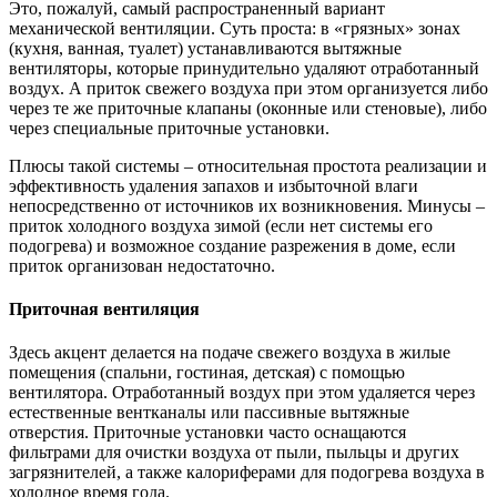
Это, пожалуй, самый распространенный вариант
механической вентиляции. Суть проста: в «грязных» зонах
(кухня, ванная, туалет) устанавливаются вытяжные
вентиляторы, которые принудительно удаляют отработанный
воздух. А приток свежего воздуха при этом организуется либо
через те же приточные клапаны (оконные или стеновые), либо
через специальные приточные установки.
Плюсы такой системы – относительная простота реализации и
эффективность удаления запахов и избыточной влаги
непосредственно от источников их возникновения. Минусы –
приток холодного воздуха зимой (если нет системы его
подогрева) и возможное создание разрежения в доме, если
приток организован недостаточно.
Приточная вентиляция
Здесь акцент делается на подаче свежего воздуха в жилые
помещения (спальни, гостиная, детская) с помощью
вентилятора. Отработанный воздух при этом удаляется через
естественные вентканалы или пассивные вытяжные
отверстия. Приточные установки часто оснащаются
фильтрами для очистки воздуха от пыли, пыльцы и других
загрязнителей, а также калориферами для подогрева воздуха в
холодное время года.