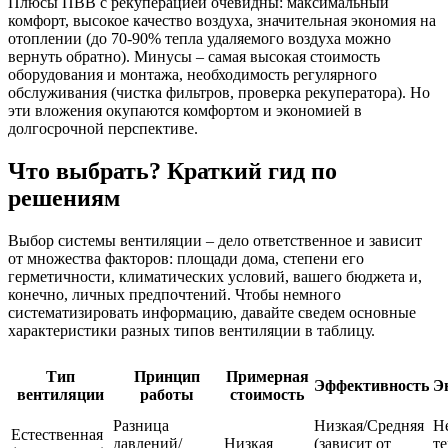
Плюсы ПВВ с рекуперацией очевидны: максимальный
комфорт, высокое качество воздуха, значительная экономия на
отоплении (до 70-90% тепла удаляемого воздуха можно
вернуть обратно). Минусы – самая высокая стоимость
оборудования и монтажа, необходимость регулярного
обслуживания (чистка фильтров, проверка рекуператора). Но
эти вложения окупаются комфортом и экономией в
долгосрочной перспективе.
Что выбрать? Краткий гид по
решениям
Выбор системы вентиляции – дело ответственное и зависит
от множества факторов: площади дома, степени его
герметичности, климатических условий, вашего бюджета и,
конечно, личных предпочтений. Чтобы немного
систематизировать информацию, давайте сведем основные
характеристики разных типов вентиляции в таблицу.
Тип
Принцип
Примерная
Эффективность
Э
вентиляции
работы
стоимость
Разница
Низкая/Средняя
Не
Естественная
давлений/
Низкая
(зависит от
т