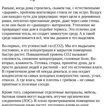
Раньше, когда дома строились, скажем так, с естественными
«дырами», проблема вентиляции стояла не так остро. Воздух
сам находил пути для циркуляции: через щели в деревянных
рамах, неплотно пригнанные двери, даже через сами стены,
если они были из «дышащих» материалов. Утепление же
превращает наш дом в подобие термоса. Это отлично для
сохранения тепла, но создает замкнутую среду. А в такой
среде накапливается всё, чем мы дышим и что выделяем.
Во-первых, это углекислый газ (CO2). Мы его выдыхаем
постоянно, и его концентрация в закрытом помещении
быстро растет. Повышенный уровень CO2 вызывает
сонливость, снижение концентрации, головные боли. Во-
вторых, влажность. Готовка, стирка, принятие душа, да и
просто дыхание людей и растений – всё это источники влаги.
В герметичном доме ей некуда деваться, и она оседает
конденсатом на самых холодных поверхностях: окнах, углах,
откосах. А где влага, там и плесень с грибком – не самые
приятные и полезные соседи.
Кроме того, современные отделочные материалы, мебель,
бытовая химия могут выделять летучие органические
соединения (ЛОС). В плохо проветриваемом помещении их
концентрация также растет, негативно влияя на наше