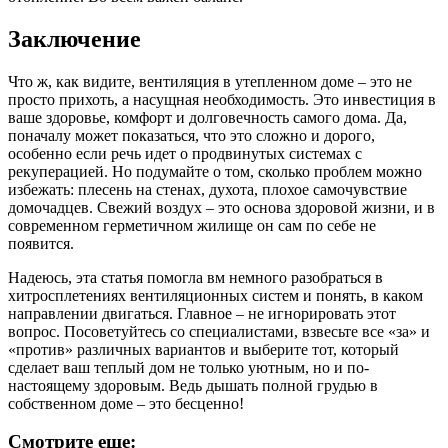
Заключение
Что ж, как видите, вентиляция в утепленном доме – это не
просто прихоть, а насущная необходимость. Это инвестиция в
ваше здоровье, комфорт и долговечность самого дома. Да,
поначалу может показаться, что это сложно и дорого,
особенно если речь идет о продвинутых системах с
рекуперацией. Но подумайте о том, сколько проблем можно
избежать: плесень на стенах, духота, плохое самочувствие
домочадцев. Свежий воздух – это основа здоровой жизни, и в
современном герметичном жилище он сам по себе не
появится.
Надеюсь, эта статья помогла вм немного разобраться в
хитросплетениях вентиляционных систем и понять, в каком
направлении двигаться. Главное – не игнорировать этот
вопрос. Посоветуйтесь со специалистами, взвесьте все «за» и
«против» различных вариантов и выберите тот, который
сделает ваш теплый дом не только уютным, но и по-
настоящему здоровым. Ведь дышать полной грудью в
собственном доме – это бесценно!
Смотрите еще: