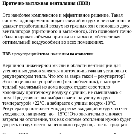
Приточно-вытяжная вентиляция (ПВВ)
Это наиболее комплексное и эффективное решение. Такая
система одновременно подает свежий воздух в чистые зоны и
удаляет отработанный воздух из грязных зон с помощью двух
вентиляторов (приточного и вытяжного). Это позволяет точно
сбалансировать объемы притока и вытяжки, обеспечивая
оптимальный воздухообмен во всех помещениях.
ПВВ с рекуперацией тепла: экономим на отоплении
Вершиной инженерной мысли в области вентиляции для
утепленных домов является приточно-вытяжная установка с
рекуператором тепла. Что это за зверь такой – рекуператор?
Это специальное устройство (теплообменник), в котором
теплый удаляемый из дома воздух отдает свое тепло
холодному приточному воздуху с улицы, не смешиваясь с
ним. Представьте: вы выбрасываете на улицу воздух
температурой +22°C, а забираете с улицы воздух -10°C.
Рекуператор позволяет «подогреть» входящий воздух за счет
уходящего, например, до +15°C! Это значительно снижает
затраты на отопление, так как системе отопления нужно будет
догреть воздух всего на несколько градусов, а не на тридцать.