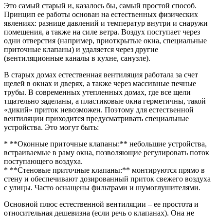
Это самый старый и, казалось бы, самый простой способ.
Принцип ее работы основан на естественных физических
явлениях: разнице давлений и температур внутри и снаружи
помещения, а также на силе ветра. Воздух поступает через
одни отверстия (например, приоткрытые окна, специальные
приточные клапаны) и удаляется через другие
(вентиляционные каналы в кухне, санузле).
В старых домах естественная вентиляция работала за счет
щелей в окнах и дверях, а также через массивные печные
трубы. В современных утепленных домах, где все щели
тщательно заделаны, а пластиковые окна герметичны, такой
«дикий» приток невозможен. Поэтому для естественной
вентиляции приходится предусматривать специальные
устройства. Это могут быть:
* **Оконные приточные клапаны:** небольшие устройства,
встраиваемые в раму окна, позволяющие регулировать поток
поступающего воздуха.
* **Стеновые приточные клапаны:** монтируются прямо в
стену и обеспечивают дозированный приток свежего воздуха
с улицы. Часто оснащены фильтрами и шумоглушителями.
Основной плюс естественной вентиляции – ее простота и
относительная дешевизна (если речь о клапанах). Она не