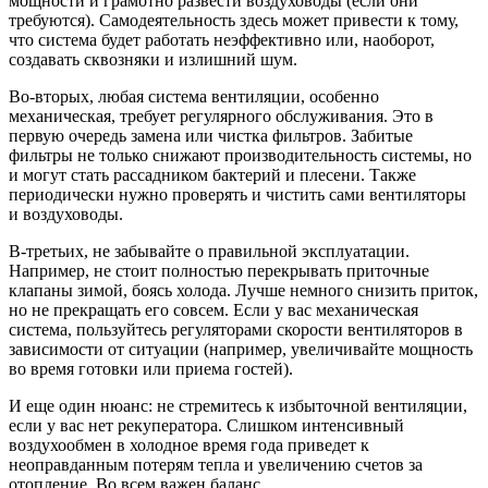
мощности и грамотно развести воздуховоды (если они
требуются). Самодеятельность здесь может привести к тому,
что система будет работать неэффективно или, наоборот,
создавать сквозняки и излишний шум.
Во-вторых, любая система вентиляции, особенно
механическая, требует регулярного обслуживания. Это в
первую очередь замена или чистка фильтров. Забитые
фильтры не только снижают производительность системы, но
и могут стать рассадником бактерий и плесени. Также
периодически нужно проверять и чистить сами вентиляторы
и воздуховоды.
В-третьих, не забывайте о правильной эксплуатации.
Например, не стоит полностью перекрывать приточные
клапаны зимой, боясь холода. Лучше немного снизить приток,
но не прекращать его совсем. Если у вас механическая
система, пользуйтесь регуляторами скорости вентиляторов в
зависимости от ситуации (например, увеличивайте мощность
во время готовки или приема гостей).
И еще один нюанс: не стремитесь к избыточной вентиляции,
если у вас нет рекуператора. Слишком интенсивный
воздухообмен в холодное время года приведет к
неоправданным потерям тепла и увеличению счетов за
отопление. Во всем важен баланс.