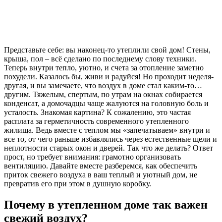
Представьте себе: вы наконец-то утеплили свой дом! Стены,
крыша, пол – всё сделано по последнему слову техники.
Теперь внутри тепло, уютно, и счета за отопление заметно
похудели. Казалось бы, живи и радуйся! Но проходит неделя-
другая, и вы замечаете, что воздух в доме стал каким-то…
другим. Тяжелым, спертым, по утрам на окнах собирается
конденсат, а домочадцы чаще жалуются на головную боль и
усталость. Знакомая картина? К сожалению, это частая
расплата за герметичность современного утепленного
жилища. Ведь вместе с теплом мы «запечатываем» внутри и
все то, от чего раньше избавлялись через естественные щели и
неплотности старых окон и дверей. Так что же делать? Ответ
прост, но требует внимания: грамотно организовать
вентиляцию. Давайте вместе разберемся, как обеспечить
приток свежего воздуха в ваш теплый и уютный дом, не
превратив его при этом в душную коробку.
Почему в утепленном доме так важен
свежий воздух?