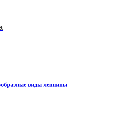
а
знообразные виды лепнины