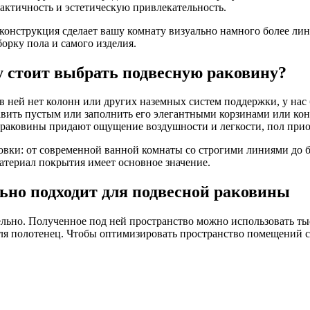
актичность и эстетическую привлекательность.
конструкция сделает вашу комнату визуально намного более ли
орку пола и самого изделия.
 стоит выбрать подвесную раковину?
в ней нет колонн или других наземных систем поддержки, у нас
вить пустым или заполнить его элегантными корзинами или ко
раковины придают ощущение воздушности и легкости, пол прио
овки: от современной ванной комнаты со строгими линиями до
материал покрытия имеет основное значение.
ьно подходит для подвесной раковины
ельно. Полученное под ней пространство можно использовать т
я полотенец. Чтобы оптимизировать пространство помещений с