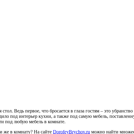
ол. Ведь первое, что бросается в глаза гостям – это убранство к
ило под интерьер кухни, а также под самую мебель, поставленну
ти под любую мебель в комнате.
ли же в комнату? На сайте
DorofeyBrychov.ru
можно найти множест