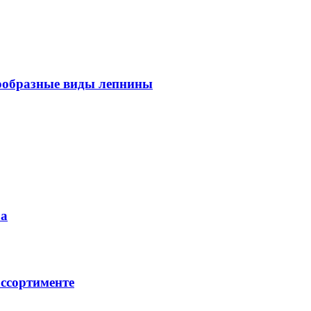
знообразные виды лепнины
ра
ссортименте