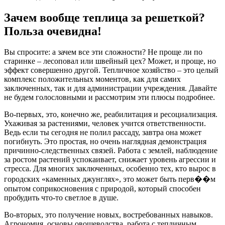
Зачем вообще теплица за решеткой?
Польза очевидна!
Вы спросите: а зачем все эти сложности? Не проще ли по
старинке – лесоповал или швейный цех? Может, и проще, но
эффект совершенно другой. Тепличное хозяйство – это целый
комплекс положительных моментов, как для самих
заключенных, так и для администрации учреждения. Давайте
не будем голословными и рассмотрим эти плюсы подробнее.
Во-первых, это, конечно же, реабилитация и ресоциализация.
Ухаживая за растениями, человек учится ответственности.
Ведь если ты сегодня не полил рассаду, завтра она может
погибнуть. Это простая, но очень наглядная демонстрация
причинно-следственных связей. Работа с землей, наблюдение
за ростом растений успокаивает, снижает уровень агрессии и
стресса. Для многих заключенных, особенно тех, кто вырос в
городских «каменных джунглях», это может быть перв��м
опытом соприкосновения с природой, который способен
пробудить что-то светлое в душе.
Во-вторых, это получение новых, востребованных навыков.
Агрономия, основы овощеводства, работа с тепличным