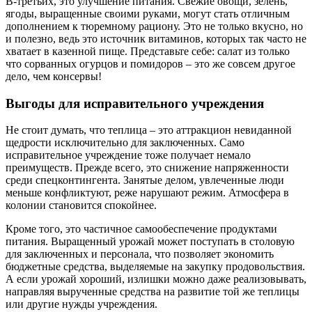
В-третьих, это улучшение питания. Свежие овощи, зелень,
ягоды, выращенные своими руками, могут стать отличным
дополнением к тюремному рациону. Это не только вкусно, но
и полезно, ведь это источник витаминов, которых так часто не
хватает в казенной пище. Представьте себе: салат из только
что сорванных огурцов и помидоров – это же совсем другое
дело, чем консервы!
Выгоды для исправительного учреждения
Не стоит думать, что теплица – это аттракцион невиданной
щедрости исключительно для заключенных. Само
исправительное учреждение тоже получает немало
преимуществ. Прежде всего, это снижение напряженности
среди спецконтингента. Занятые делом, увлеченные люди
меньше конфликтуют, реже нарушают режим. Атмосфера в
колонии становится спокойнее.
Кроме того, это частичное самообеспечение продуктами
питания. Выращенный урожай может поступать в столовую
для заключенных и персонала, что позволяет экономить
бюджетные средства, выделяемые на закупку продовольствия.
А если урожай хороший, излишки можно даже реализовывать,
направляя вырученные средства на развитие той же теплицы
или другие нужды учреждения.