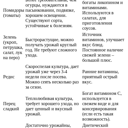
богаты ликопином и
огурцы, нуждаются в
витаминами.
Помидоры
пасынковании, подвязке,
Используются в
(томаты)
хорошем освещении.
салатах, для
Существуют сорта,
приготовления
устойчивые к болезням.
соусов.
Источник
Зелень
Быстрорастущие, можно
витаминов, улучшает
(укроп,
получать урожай круглый
вкус блюд.
петрушка,
год. Не требуют сложного
Постоянное наличие
салат, лук
ухода.
свежей зелени –
на перо)
большой плюс.
Скороспелая культура, дает
урожай уже через 3-4
Ранние витамины,
Редис
недели после посева.
приятный острый
Можно сеять несколько раз
вкус.
за сезон.
Богат витамином С,
Теплолюбивая культура,
используется в
Перец
требует хорошего ухода, но
свежем виде и для
сладкий
дает ценный и вкусный
консервирования
урожай.
(если есть такая
возможность).
Достаточно урожайны,
Диетический