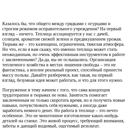
Казалось бы, что общего между грядками с огурцами и
строгим режимом исправительного учреждения? На первый
взгляд – ничего. Теплица ассоциируется у нас с дачей,
солнцем, ароматом свежей зелени и предвкушением урожая.
Тюрьма же – это казенщина, ограничения, тяжелая атмосфера.
Но что, если я вам скажу, что именно теплица может стать
неожиданным, но очень эффективным инструментом в работе
с заключенными? Да-да, вы не ослышались. Организация
тепличного хозяйства в местах лишения свободы – это не
фантастика, а вполне реальный проект, способный принести
массу пользы. Давайте разберемся, как такая, на первый
взгляд, безумная идея может работать, и что для этого нужно.
Погружение в тему начнем с того, что сама концепция
трудотерапии в тюрьмах не нова. Занятость помогает
заключенным не только скоротать время, но и получить новые
навыки, почувствовать себя нужными, а иногда даже
заработать немного денег. Но работа в теплице – это нечто
особенное. Это не монотонное изготовление каких-нибудь
деталей на станке. Это живой процесс, требующий внимания,
заботы и дающий видимый, ощутимый результат.