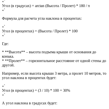
«`
Угол (в градусах) = arctan (Высота / Пролет) * 180 / π
«`
Формула для расчета угла наклона в процентах:
«`
Угол (в процентах) = (Высота / Пролет) * 100
«`
Где:
* **Высота** – высота подъема крыши от основания до
конька.
* **Пролет** – горизонтальное расстояние от одной стены до
другой.
Например, если высота крыши 3 метра, а пролет 10 метров, то
угол наклона в процентах будет:
«`
Угол (в процентах) = (3 / 10) * 100 = 30%
«`
А угол наклона в градусах будет: