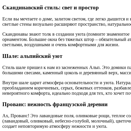
Скандинавский стиль: свет и простор
Если вы мечтаете о доме, залитом светом, где легко дышится и
светлые стены визуально расширяют пространство, натуральное
Скандинавы знают толк в создании уюта (помните знаменитое
орнаментом. Большие окна без тяжелых штор – обязательный атр
светлыми, воздушными и очень комфортными для жизни.
Шале: альпийский уют
Стиль шале пришел к нам из заснеженных Альп. Это домики п
большими свесами, каменный цоколь и деревянный верх, масси
Внутри шале царит атмосфера основательности и уюта. Натурал
преобладанием коричневых, серых, бежевых оттенков, разбавл
невероятного комфорта, идеально подходя для тех, кто хочет по
Прованс: нежность французской деревни
Ах, Прованс! Это лавандовые поля, оливковые рощи, теплое со
(лавандовый, оливковый, небесно-голубой, молочный), цветочн
создает неповторимую атмосферу нежности и уюта.