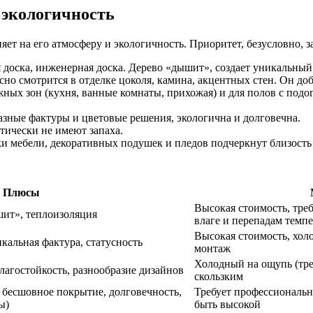
 экологичность
ет на его атмосферу и экологичность. Приоритет, безусловно, 
ая доска, инженерная доска. Дерево «дышит», создает уникальны
о смотрится в отделке цоколя, камина, акцентных стен. Он доб
жных зон (кухня, ванные комнаты, прихожая) и для полов с под
азные фактуры и цветовые решения, экологична и долговечна.
тически не имеют запаха.
ки мебели, декоративных подушек и пледов подчеркнут близость
Плюсы
Высокая стоимость, треб
шит», теплоизоляция
влаге и перепадам темп
Высокая стоимость, хо
кальная фактура, статусность
монтаж
Холодный на ощупь (тре
лагостойкость, разнообразие дизайнов
скользким
, бесшовное покрытие, долговечность,
Требует профессиональн
ы)
быть высокой