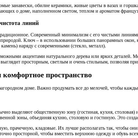
омые занавески, обилие керамики, живые цветы в вазах и горшка
ающих о доме, наполненном светом, теплом и ароматом француз
чистота линий
то традиционное. Современный минимализм с его чистыми линия
с природой. Ключ – в использовании больших панорамных окон
камень) наряду с современными (стекло, металл).
озможными акцентами натурального дерева или ярких деталей. 
выглядит просторным, светлым и очень стильным, позволяя прир
и комфортное пространство
агородном доме. Важно продумать все до мелочей, чтобы кажды
бычно выделяют общественную зону (гостиная, кухня, столовая) 
енной зоны, объединяя кухню, столовую и гостиную. Это созда
ную, прачечную, кладовые. Их лучше располагать так, чтобы о
точно просторной, чтобы вместить верхнюю одежду и обувь всех