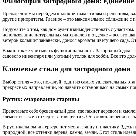
Философия загородного дома: единение
Прежде чем мы перейдем к конкретным стилям и решениям, важн
другие приоритеты. Главное – это максимальное сближение с п
Подумайте о том, как дом будет взаимодействовать с участком
использование натуральных материалов в отделке – все это ша
ветерок колышет занавески, донося ароматы цветущего сада. Эт
Важно также учитывать функциональность. Загородный дом – эт
садового инвентаря или уютный уголок для хобби. Все это до
Ключевые стили для загородного дома
Выбор стиля – это, пожалуй, один из самых увлекательных эта
прекрасных направлений, но давайте остановимся на самых п
Рустик: очарование старины
Представьте себе бревенчатый дом, где пахнет деревом и смоло
элементы – все это черты стиля рустик. Он словно переносит н
В рустикальном интерьере нет места глянцу и пластику. Здес
природной: все оттенки дерева, камня, земли. Этот стиль иде