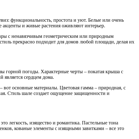
евиз: функциональность, простота и уют. Белые или очень
ые акценты и живые растения оживляют интерьер.
ковры с ненавязчивым геометрическим или природным
т стиль прекрасно подходит для домов любой площади, делая их
зы горной погоды. Характерные черты – покатая крыша с
й является сердцем дома.
– вот основные материалы. Цветовая гамма – природная, с
ная. Стиль шале создает ощущение защищенности и
это легкость, изящество и романтика. Пастельные тона
тенков, кованые элементы с изящными завитками – все это