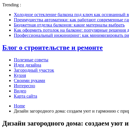
Trending :
Холодное остекление балкона под ключ как осознанный в
Преимущества автоматики: как работают современные г
Бюджетная отделка балконов: какие материалы выбрать
Как оформить потолок на балконе: популярные решения 
Профессиональный инжиниринг: как минимизировать рис
Блог о строительстве и ремонте
Полезные советы
Идеи дизайна
Загородный участок
Кухня
Своими руками
Интересно
Видео
Карта сайта
Home
Дизайн загородного дома: создаем уют и гармонию с при
Дизайн загородного дома: создаем уют 