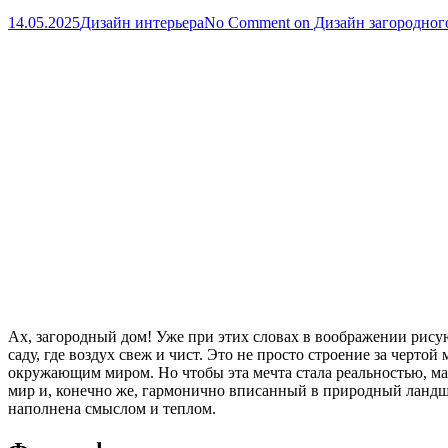
14.05.2025
Дизайн интерьера
No Comment
on Дизайн загородног
Ах, загородный дом! Уже при этих словах в воображении рису
саду, где воздух свеж и чист. Это не просто строение за черто
окружающим миром. Но чтобы эта мечта стала реальностью, м
мир и, конечно же, гармонично вписанный в природный ландшаф
наполнена смыслом и теплом.