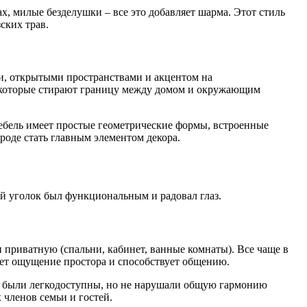
х, милые безделушки – все это добавляет шарма. Этот стиль
ских трав.
ми, открытыми пространствами и акцентом на
, которые стирают границу между домом и окружающим
Мебель имеет простые геометрические формы, встроенные
оде стать главным элементом декора.
й уголок был функциональным и радовал глаз.
и приватную (спальни, кабинет, ванные комнаты). Все чаще в
ет ощущение простора и способствует общению.
ни были легкодоступны, но не нарушали общую гармонию
 членов семьи и гостей.