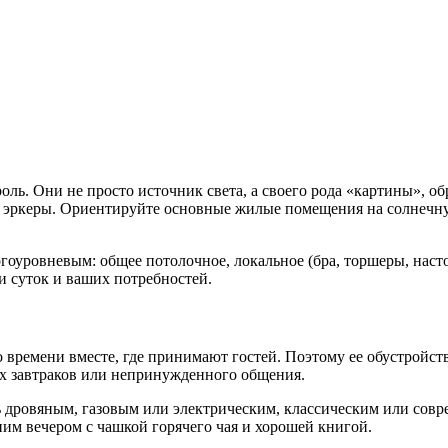
роль. Они не просто источник света, а своего рода «картины»,
), эркеры. Ориентируйте основные жилые помещения на солнечн
оуровневым: общее потолочное, локальное (бра, торшеры, насто
и суток и ваших потребностей.
го времени вместе, где принимают гостей. Поэтому ее обустройс
ых завтраков или непринужденного общения.
дровяным, газовым или электрическим, классическим или соврем
ним вечером с чашкой горячего чая и хорошей книгой.