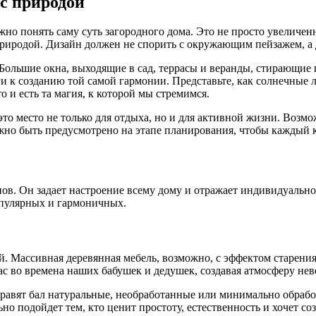
 с природой
о понять саму суть загородного дома. Это не просто увеличенн
риродой. Дизайн должен не спорить с окружающим пейзажем, а д
. Большие окна, выходящие в сад, террасы и веранды, стирающи
ги к созданию той самой гармонии. Представьте, как солнечные 
о и есть та магия, к которой мы стремимся.
о место не только для отдыха, но и для активной жизни. Возмож
лжно быть предусмотрено на этапе планирования, чтобы каждый 
пов. Он задает настроение всему дому и отражает индивидуальн
опулярных и гармоничных.
й. Массивная деревянная мебель, возможно, с эффектом старения
ас во времена наших бабушек и дедушек, создавая атмосферу нев
ь правят бал натуральные, необработанные или минимально обра
ально подойдет тем, кто ценит простоту, естественность и хоче