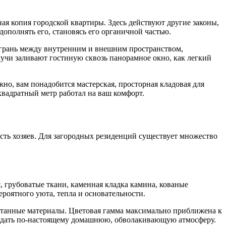
ая копия городской квартиры. Здесь действуют другие законы,
ополнять его, становясь его органичной частью.
е грань между внутренним и внешним пространством,
лучи заливают гостиную сквозь панорамное окно, как легкий
но, вам понадобится мастерская, просторная кладовая для
квадратный метр работал на ваш комфорт.
ость хозяев. Для загородных резиденций существует множество
, грубоватые ткани, каменная кладка камина, кованые
ероятного уюта, тепла и основательности.
ботанные материалы. Цветовая гамма максимально приближена к
т создать по-настоящему домашнюю, обволакивающую атмосферу.