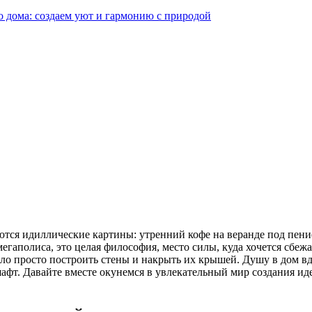
о дома: создаем уют и гармонию с природой
ются идиллические картины: утренний кофе на веранде под пени
й мегаполиса, это целая философия, место силы, куда хочется сбе
ало просто построить стены и накрыть их крышей. Душу в дом 
т. Давайте вместе окунемся в увлекательный мир создания идеа