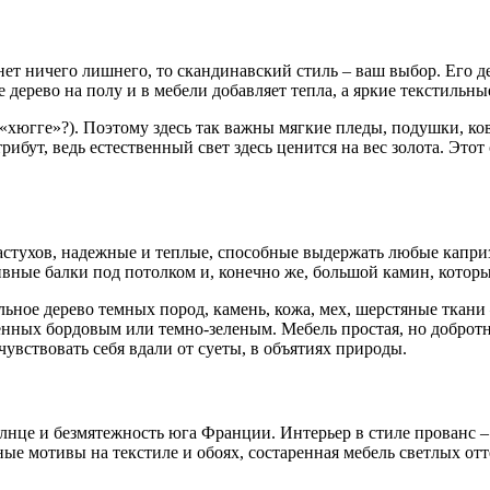
 нет ничего лишнего, то скандинавский стиль – ваш выбор. Его д
 дерево на полу и в мебели добавляет тепла, а яркие текстильн
 «хюгге»?). Поэтому здесь так важны мягкие пледы, подушки, 
ибут, ведь естественный свет здесь ценится на вес золота. Это
астухов, надежные и теплые, способные выдержать любые капри
вные балки под потолком и, конечно же, большой камин, которы
ьное дерево темных пород, камень, кожа, мех, шерстяные ткани 
енных бордовым или темно-зеленым. Мебель простая, но доброт
чувствовать себя вдали от суеты, в объятиях природы.
лнце и безмятежность юга Франции. Интерьер в стиле прованс – 
ые мотивы на текстиле и обоях, состаренная мебель светлых от