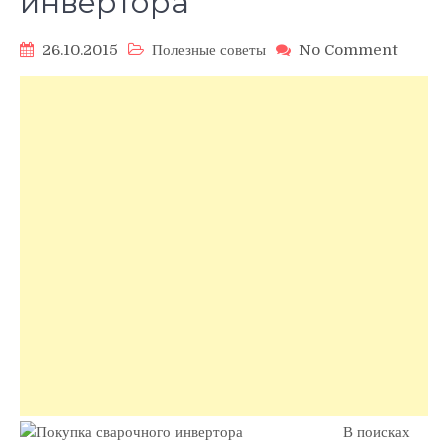
инвертора
on
26.10.2015
Полезные советы
No Comment
Как
нужно
подойт
к
выбору
свароч
инверт
В поисках