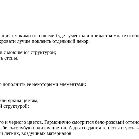
ация с яркими оттенками будет уместна и придаст комнате особо
 кровати лучше поклеить отдельный декор;
и с моющейся структурой;
ь стены.
но дополнить ее некоторыми элементами:
или ярким цветам;
й структурой;
го и черного цветов. Гармонично смотрится бело-розовый оттено
бело-голубую палитру цветов. А для создания теплоты и уюта –
 и легких, воздушных материалов.