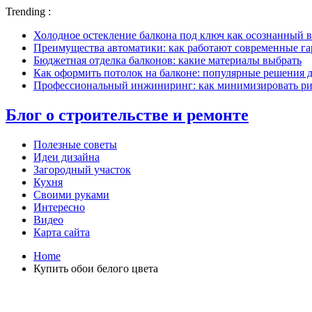
Trending :
Холодное остекление балкона под ключ как осознанный в
Преимущества автоматики: как работают современные г
Бюджетная отделка балконов: какие материалы выбрать
Как оформить потолок на балконе: популярные решения 
Профессиональный инжиниринг: как минимизировать рис
Блог о строительстве и ремонте
Полезные советы
Идеи дизайна
Загородный участок
Кухня
Своими руками
Интересно
Видео
Карта сайта
Home
Купить обои белого цвета