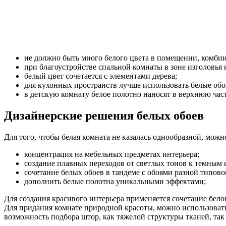
не должно быть много белого цвета в помещении, комбин
при благоустройстве спальной комнаты в зоне изголовья
белый цвет сочетается с элементами дерева;
для кухонных пространств лучше использовать белые обо
в детскую комнату белое полотно наносят в верхнюю част
Дизайнерские решения белых обоев
Для того, чтобы белая комната не казалась однообразной, мож
концентрация на мебельных предметах интерьера;
создание плавных переходов от светлых тонов к темным 
сочетание белых обоев в тандеме с обоями разной типово
дополнить белые полотна уникальными эффектами;
Для создания красивого интерьера применяется сочетание бело
Для придания комнате природной красоты, можно использовать 
возможность подбора штор, как тяжелой структуры тканей, так