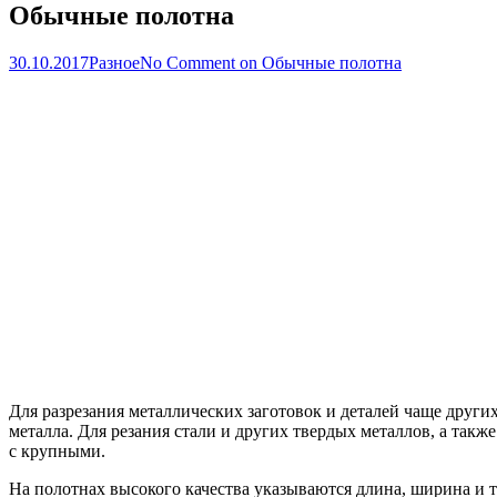
Обычные полотна
30.10.2017
Разное
No Comment
on Обычные полотна
Для разрезания металлических заготовок и деталей чаще друг
металла. Для резания стали и других твердых металлов, а так
с крупными.
На полотнах высокого качества указываются длина, ширина и т