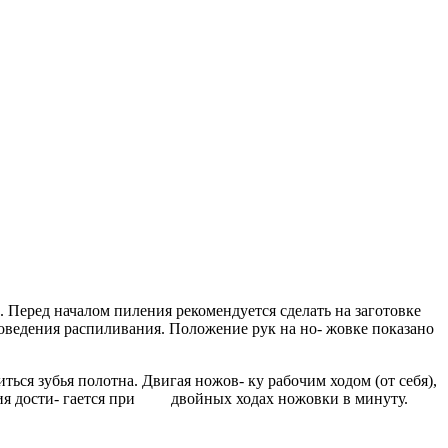
 Перед началом пиления рекомендуется сделать на заготовке
оведения распиливания. Положение рук на но- жовке показано
ться зубья полотна. Двигая ножов- ку рабочим ходом (от себя),
зания дости- гается при двойных ходах ножовки в минуту.