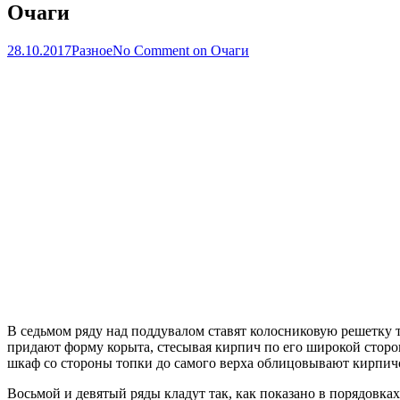
Очаги
28.10.2017
Разное
No Comment
on Очаги
В седьмом ряду над поддувалом ставят колосниковую решетку т
придают форму корыта, стесывая кирпич по его широкой сторон
шкаф со стороны топки до самого верха облицовывают кирпичо
Восьмой и девятый ряды кладут так, как показано в порядовках