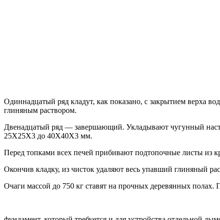
Одиннадцатый ряд кладут, как показано, с закрытием верха во
глиняным раствором.
Двенадцатый ряд — завершающий. Укладывают чугунный настил 
25X25X3 до 40X40X3 мм.
Перед топками всех печей прибивают подтопочные листы из кро
Окончив кладку, из чисток удаляют весь упавший глиняный ра
Очаги массой до 750 кг ставят на прочных деревянных полах. 
фундамент, который требуется и для устройства отдельной дым