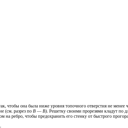
ак, чтобы она была ниже уровня топочного отверстия не менее 
е (см. разрез по
В
—
В).
Решетку своими прорезями кладут по д
м на ребро, чтобы предохранить его стенку от быстрого прогора
.