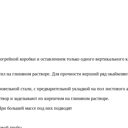
догрейной коробки и оставлением только одного вертикального 
на глиняном растворе. Для прочности верхний ряд окаймляют с
вельной стали, с предварительной укладкой на пол листового а
створ и заделывают их кирпичом на глиняном растворе.
При большей массе под них подводят
овой трубы.