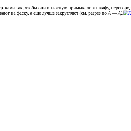
ртками так, чтобы они вплотную примыкали к шкафу, перегородк
вают на фаску, а еще лучше закругляют (см. разрез по
А
—
А).