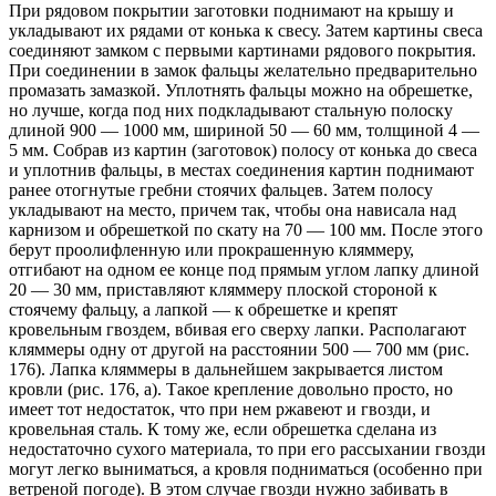
При рядовом покрытии заготовки поднимают на крышу и
укладывают их рядами от конька к свесу. Затем картины свеса
соединяют замком с первыми картинами рядового покрытия.
При соединении в замок фальцы желательно предварительно
промазать замазкой. Уплотнять фальцы можно на обрешетке,
но лучше, когда под них подкладывают стальную полоску
длиной 900 — 1000 мм, шириной 50 — 60 мм, толщиной 4 —
5 мм. Собрав из картин (заготовок) полосу от конька до свеса
и уплотнив фальцы, в местах соединения картин поднимают
ранее отогнутые гребни стоячих фальцев. Затем полосу
укладывают на место, причем так, чтобы она нависала над
карнизом и обрешеткой по скату на 70 — 100 мм. После этого
берут проолифленную или прокрашенную кляммеру,
отгибают на одном ее конце под прямым углом лапку длиной
20 — 30 мм, приставляют кляммеру плоской стороной к
стоячему фальцу, а лапкой — к обрешетке и крепят
кровельным гвоздем, вбивая его сверху лапки. Располагают
кляммеры одну от другой на расстоянии 500 — 700 мм (рис.
176). Лапка кляммеры в дальнейшем закрывается листом
кровли (рис. 176, а). Такое крепление довольно просто, но
имеет тот недостаток, что при нем ржавеют и гвозди, и
кровельная сталь. К тому же, если обрешетка сделана из
недостаточно сухого материала, то при его рассыхании гвозди
могут легко выниматься, а кровля подниматься (особенно при
ветреной погоде). В этом случае гвозди нужно забивать в