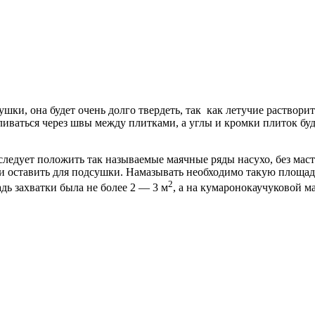
шки, она будет очень долго твердеть, так как летучие раствор
ливаться через швы между плитками, а углы и кромки плиток буд
ледует положить так называемые маячные ряды насухо, без маст
и оставить для подсушки. Намазывать необходимо такую площадь 
2
дь захватки была не более 2 — 3 м
, а на кумаронокаучуковой м