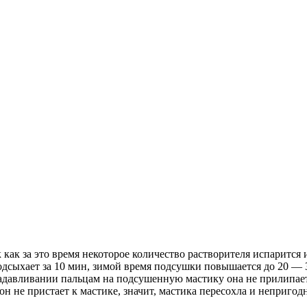
как за это время некоторое количество растворителя испарится 
подсыхает за 10 мин, зимой время подсушки повышается до 20 —
надавливании пальцам на подсушенную мастику она не прилипает
н не пристает к мастике, значит, мастика пересохла и непригод