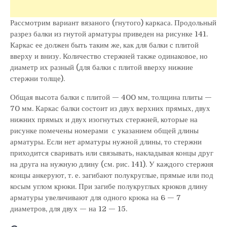
Рассмотрим вариант вязаного (гнутого) каркаса. Продольный
разрез балки из гнутой арматуры приведен на рисунке 141.
Каркас ее должен быть таким же, как для балки с плитой
вверху и внизу. Количество стержней также одинаковое, но
диаметр их разный (для балки с плитой вверху нижние
стержни толще).
Общая высота балки с плитой — 400 мм, толщина плиты —
70 мм. Каркас балки состоит из двух верхних прямых, двух
нижних прямых и двух изогнутых стержней, которые на
рисунке помечены номерами с указанием общей длины
арматуры. Если нет арматуры нужной длины, то стержни
приходится сваривать или связывать, накладывая концы друг
на друга на нужную длину (см. рис. 141). У каждого стержня
концы анкеруют, т. е. загибают полукруглые, прямые или под
косым углом крюки. При загибе полукруглых крюков длину
арматуры увеличивают для одного крюка на 6 — 7
диаметров, для двух — на 12 — 15.