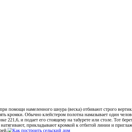
 при помощи намеленного шнура (веска) отбивают строго верти
ять кромки. Обычно клейстером полотна намазывает один человек
е 221,6, и подает его стоящему на табурете или столе. Тот бере
а натягивают, прикладывают кромкой к отбитой линии и пригла
рей.