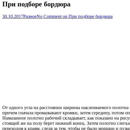
При подборе бордюра
30.10.2017
Разное
No Comment
on При подборе бордюра
От одного угла на расстоянии ширины наклеиваемого полотна
причем сначала промазывают кромки, затем середину, потом оп
Намазанное полотно рабочий складывает, как показано на рисунк
стоящий же на полу берет нижний конец. Затем полотно слегк
переходом к краям, следя за тем, чтобы не было морщин и пузы