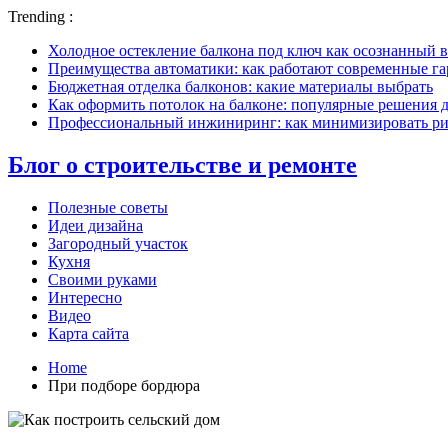
Trending :
Холодное остекление балкона под ключ как осознанный в
Преимущества автоматики: как работают современные г
Бюджетная отделка балконов: какие материалы выбрать
Как оформить потолок на балконе: популярные решения 
Профессиональный инжиниринг: как минимизировать рис
Блог о строительстве и ремонте
Полезные советы
Идеи дизайна
Загородный участок
Кухня
Своими руками
Интересно
Видео
Карта сайта
Home
При подборе бордюра