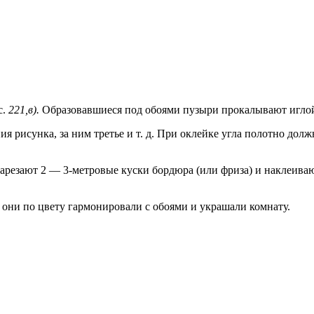
с.
221,в).
Образовавшиеся под обоями пузыри прокалывают иглой,
я рисунка, за ним третье и т. д. При оклейке угла полотно дол
нарезают 2 — 3-метровые куски бордюра (или фриза) и наклеива
 они по цвету гармонировали с обоями и украшали комнату.