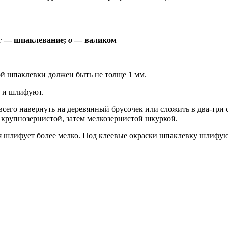
 г — шпаклевание;
о
— валиком
й шпаклевки должен быть не толще 1 мм.
 и шлифуют.
го навернуть на деревянный брусочек или сложить в два-три с
 крупнозернистой, затем мелкозернистой шкуркой.
я шлифует более мелко. Под клеевые окраски шпаклевку шлифу