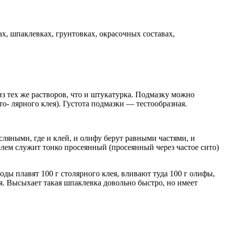
х, шпаклевках, грунтовках, окрасочных составах,
з тех же растворов, что и штукатурка. Подмазку можно
то- лярного клея). Густота подмазки — тестообразная.
яными, где и клей, и олифу берут равными частями, и
ем служит тонко просеянный (просеянный через частое сито)
ды плавят 100 г столярного клея, вливают туда 100 г олифы,
. Высыхает такая шпаклевка довольно быстро, но имеет