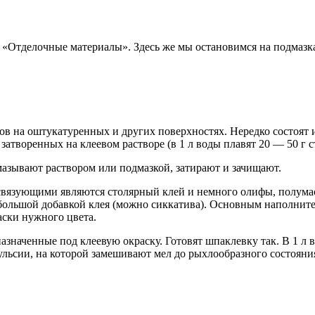
 «Отделочные материалы». Здесь же мы остановимся на подмазка
в на оштукатуренных и других поверхностях. Нередко состоят и
затворенных на клеевом растворе (в 1 л воды плавят 20 — 50 г с
зывают раствором или подмазкой, затирают и зачищают.
вязующими являются столярный клей и немного олифы, полумасл
ольшой добавкой клея (можно сиккатива). Основным наполнител
аски нужного цвета.
аченные под клеевую окраску. Готовят шпаклевку так. В 1 л во
льсии, на которой замешивают мел до рыхлообразного состояния