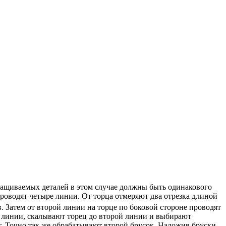
сращиваемых деталей в этом случае должны быть одинакового
проводят четыре линии. От торца отмеряют два отрезка длиной
в. Затем от второй линии на торце по боковой стороне проводят
й линии, скалывают торец до второй линии и выбирают
 Точно так же обрабатывают второй брусок. Наложив бруски