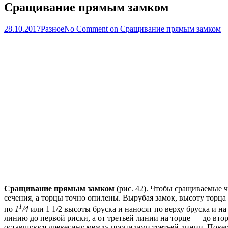
Сращивание прямым замком
28.10.2017
Разное
No Comment
on Сращивание прямым замком
Сращивание прямым замком
(рис. 42). Чтобы сращиваемые 
сечения, а торцы точно опилены. Вырубая замок, высоту торца
1
по
1
/4
или 1 1/2 высоты бруска и наносят по верху бруска и н
линию до первой риски, а от третьей линии на торце — до вто
оставшуюся древесину между пропилами третьей линии. Повер