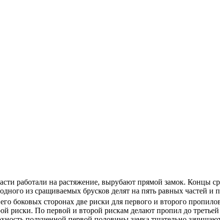
части работали на растяжение, вырубают прямой замок. Концы 
 одного из сращиваемых брусков делят на пять равных частей и 
а его боковых сторонах две риски для первого и второго пропило
рой риски. По первой и второй рискам делают пропил до третье
хность полученной первой половины замка тщательно зачищают.