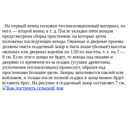
. На первый венец положен теплоизоляционный материал, на
него — второй венец и т. д. После укладки пяти венцов
предусмотрена сборка простенков, на которые затем
положены последующие венцы. Оконные и дверные проемы
должны иметь осадочный зазор и быть выше (больше) высоты
оконных или дверных коробок на 1/20 их высоты, т. е. на 7 —
8 см. Если этого зазора не будет, то венцы над окнами и
дверями со временем из-за осадки (усушки древесины,
уплотнения теплоизоляции) провиснут, образуя над
простенками большие щели. Зазоры заполняются паклей или
войлоком, и только после полной осадки в зазор можно будет
вставить брус. На рисунке 4 осадочный зазор составляет 7 см.