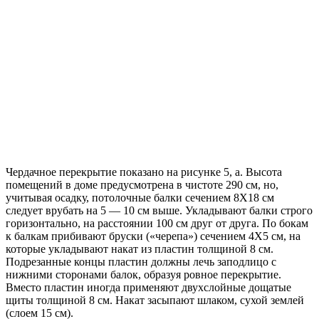
Чердачное перекрытие показано на рисунке 5, а. Высота
помещений в доме предусмотрена в чистоте 290 см, но,
учитывая осадку, потолочные балки сечением 8X18 см
следует врубать на 5 — 10 см выше. Укладывают балки строго
горизонтально, на расстоянии 100 см друг от друга. По бокам
к балкам прибивают бруски («черепа») сечением 4X5 см, на
которые укладывают накат из пластин толщиной 8 см.
Подрезанные концы пластин должны лечь заподлицо с
нижними сторонами балок, образуя ровное перекрытие.
Вместо пластин иногда применяют двухслойные дощатые
щиты толщиной 8 см. Накат засыпают шлаком, сухой землей
(слоем 15 см).