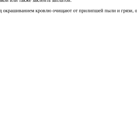
кой или также заклеить заплатой.
д окрашиванием кровлю очищают от прилипшей пыли и грязи, об