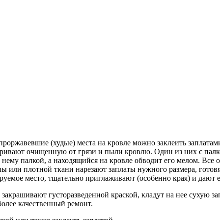
проржавевшие (худые) места на кровле можно заклеить заплата
ривают очищенную от грязи и пыли кровлю. Один из них с палкой
 нему палкой, а находящийся на кровле обводит его мелом. Все
ы или плотной ткани нарезают заплаты нужного размера, готовят
уемое место, тщательно приглаживают (особенно края) и дают 
 закрашивают густоразведенной краской, кладут на нее сухую з
более качественный ремонт.